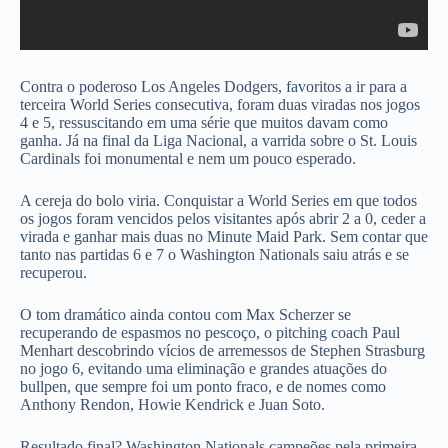
Contra o poderoso Los Angeles Dodgers, favoritos a ir para a
terceira World Series consecutiva, foram duas viradas nos jogos
4 e 5, ressuscitando em uma série que muitos davam como
ganha. Já na final da Liga Nacional, a varrida sobre o St. Louis
Cardinals foi monumental e nem um pouco esperado.
A cereja do bolo viria. Conquistar a World Series em que todos
os jogos foram vencidos pelos visitantes após abrir 2 a 0, ceder a
virada e ganhar mais duas no Minute Maid Park. Sem contar que
tanto nas partidas 6 e 7 o Washington Nationals saiu atrás e se
recuperou.
O tom dramático ainda contou com Max Scherzer se
recuperando de espasmos no pescoço, o pitching coach Paul
Menhart descobrindo vícios de arremessos de Stephen Strasburg
no jogo 6, evitando uma eliminação e grandes atuações do
bullpen, que sempre foi um ponto fraco, e de nomes como
Anthony Rendon, Howie Kendrick e Juan Soto.
Resultado final? Washington Nationals campeões pela primeira