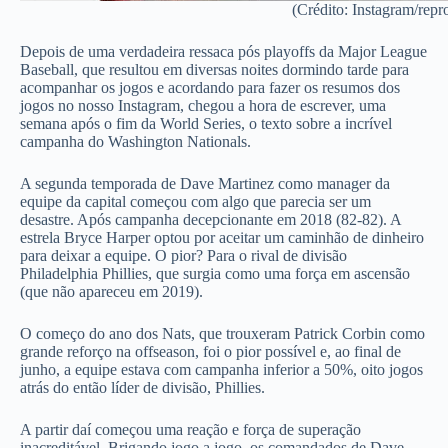
(Crédito: Instagram/repr
Depois de uma verdadeira ressaca pós playoffs da Major League
Baseball, que resultou em diversas noites dormindo tarde para
acompanhar os jogos e acordando para fazer os resumos dos
jogos no nosso Instagram, chegou a hora de escrever, uma
semana após o fim da World Series, o texto sobre a incrível
campanha do Washington Nationals.
A segunda temporada de Dave Martinez como manager da
equipe da capital começou com algo que parecia ser um
desastre. Após campanha decepcionante em 2018 (82-82). A
estrela Bryce Harper optou por aceitar um caminhão de dinheiro
para deixar a equipe. O pior? Para o rival de divisão
Philadelphia Phillies, que surgia como uma força em ascensão
(que não apareceu em 2019).
O começo do ano dos Nats, que trouxeram Patrick Corbin como
grande reforço na offseason, foi o pior possível e, ao final de
junho, a equipe estava com campanha inferior a 50%, oito jogos
atrás do então líder de divisão, Phillies.
A partir daí começou uma reação e força de superação
inacreditável. Brigando jogo a jogo, os comandados de Dave