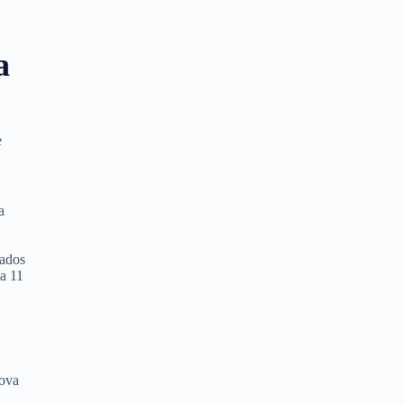
a
e
a
sados
ia 11
nova