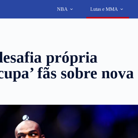
NBA
Lutas e MMA
esafia própria
cupa’ fãs sobre nova