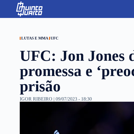
S
k
i
p
t
o
c
LUTAS E MMA
UFC
o
n
UFC: Jon Jones d
t
e
n
promessa e ‘preo
t
prisão
IGOR RIBEIRO
|
09/07/2023 - 18:30