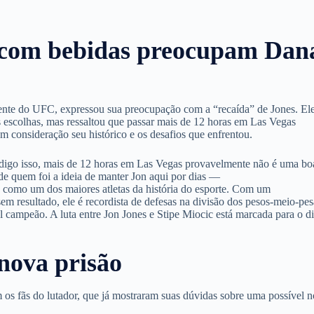
 com bebidas preocupam Dan
ente do UFC, expressou sua preocupação com a “recaída” de Jones. El
s escolhas, mas ressaltou que passar mais de 12 horas em Las Vegas
m consideração seu histórico e os desafios que enfrentou.
digo isso, mais de 12 horas em Las Vegas provavelmente não é uma bo
 de quem foi a ideia de manter Jon aqui por dias —
como um dos maiores atletas da história do esporte. Com um
 sem resultado, ele é recordista de defesas na divisão dos pesos-meio-pe
 campeão. A luta entre Jon Jones e Stipe Miocic está marcada para o d
nova prisão
os fãs do lutador, que já mostraram suas dúvidas sobre uma possível 