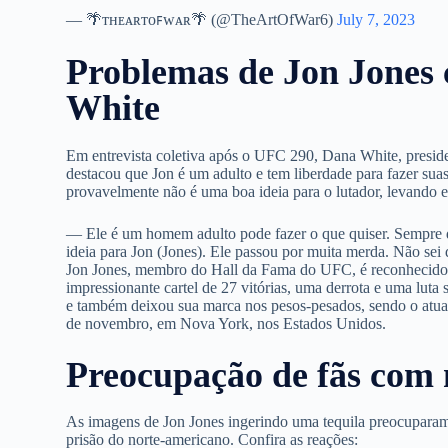
— 🌴ᴛʜᴇᴀʀᴛᴏꜰᴡᴀʀ🌴 (@TheArtOfWar6)
July 7, 2023
Problemas de Jon Jones
White
Em entrevista coletiva após o UFC 290, Dana White, presid
destacou que Jon é um adulto e tem liberdade para fazer sua
provavelmente não é uma boa ideia para o lutador, levando e
— Ele é um homem adulto pode fazer o que quiser. Sempre 
ideia para Jon (Jones). Ele passou por muita merda. Não sei
Jon Jones, membro do Hall da Fama do UFC, é reconhecido 
impressionante cartel de 27 vitórias, uma derrota e uma luta
e também deixou sua marca nos pesos-pesados, sendo o atual
de novembro, em Nova York, nos Estados Unidos.
Preocupação de fãs com 
As imagens de Jon Jones ingerindo uma tequila preocuparam 
prisão do norte-americano. Confira as reações: