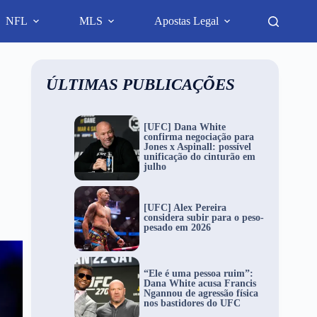
NFL
MLS
Apostas Legal
ÚLTIMAS PUBLICAÇÕES
[UFC] Dana White
confirma negociação para
Jones x Aspinall: possível
unificação do cinturão em
julho
[UFC] Alex Pereira
considera subir para o peso-
pesado em 2026
“Ele é uma pessoa ruim”:
Dana White acusa Francis
Ngannou de agressão física
nos bastidores do UFC