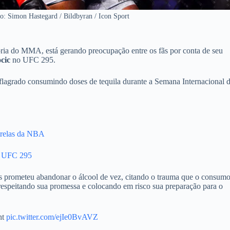
o: Simon Hastegard / Bildbyran / Icon Sport
tória do MMA, está gerando preocupação entre os fãs por conta de seu
cic
no UFC 295.
 flagrado consumindo doses de tequila durante a Semana Internacional 
trelas da NBA
no UFC 295
s prometeu abandonar o álcool de vez, citando o trauma que o consumo
esrespeitando sua promessa e colocando em risco sua preparação para o
ht
pic.twitter.com/ejIe0BvAVZ