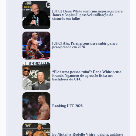
[UFC] Dana White confirma negociação para
Jones x Aspinall: possível unificação do
cinturão em julho
[UFC] Alex Pereira considera subir para o
peso-pesado em 2026
“Ele é uma pessoa ruim”: Dana White acusa
Francis Ngannou de agressão física nos
bastidores do UFC
Ranking UFC 2026
Bo Nickal vs Rodolfo Vieira: palpite, análise e