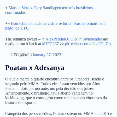
+
Marlon Vera x Cory Sandhagen tem três brasileiros
confirmados
++
Borrachinha muda de vida e se torna ‘brasileiro mais bem
pago’ do UFC
The rematch awaits –
@AlexPereiraUFC
&
@Stylebender
are
ready to run it back at
#UFC287
👀
pic.twitter.com/n2aq0Cp7th
— UFC (@ufc)
January 27, 2023
Poatan x Adesanya
O duelo marca o quarto encontro entre os lutadores, sendo o
segundo pelo MMA. Todos eles foram vencidos por Alex
Poatan – dois por nocaute, um pela decisão dos juízes.
Anteriormente, o brasileiro havia aberto vantagem no
kickboxing, que o consagrou como um dos mais vitoriosos da
história do esporte.
Campeão dos pesos-médios, Poatan estreou no MMA em 2015 e