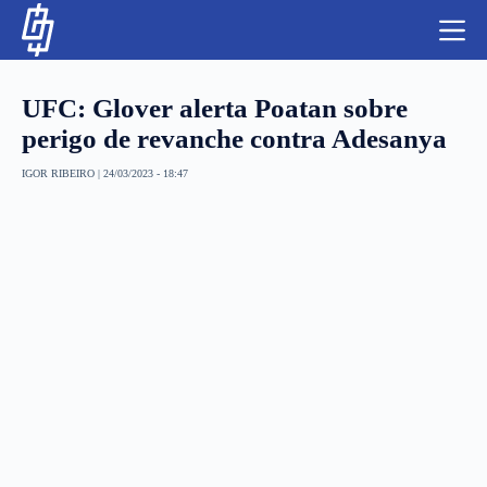
S
k
i
p
t
UFC: Glover alerta Poatan sobre
o
c
perigo de revanche contra Adesanya
o
n
IGOR RIBEIRO
|
24/03/2023 - 18:47
t
NBA
e
n
LUTAS E MMA
t
NFL
MLS
APOSTAS LEGAL