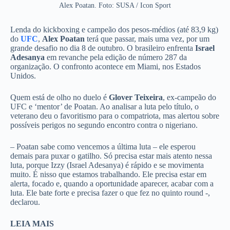
Alex Poatan. Foto: SUSA / Icon Sport
Lenda do kickboxing e campeão dos pesos-médios (até 83,9 kg)
do
UFC
,
Alex Poatan
terá que passar, mais uma vez, por um
grande desafio no dia 8 de outubro. O brasileiro enfrenta
Israel
Adesanya
em revanche pela edição de número 287 da
organização. O confronto acontece em Miami, nos Estados
Unidos.
Quem está de olho no duelo é
Glover Teixeira
, ex-campeão do
UFC e ‘mentor’ de Poatan. Ao analisar a luta pelo título, o
veterano deu o favoritismo para o compatriota, mas alertou sobre
possíveis perigos no segundo encontro contra o nigeriano.
– Poatan sabe como vencemos a última luta – ele esperou
demais para puxar o gatilho. Só precisa estar mais atento nessa
luta, porque Izzy (Israel Adesanya) é rápido e se movimenta
muito. É nisso que estamos trabalhando. Ele precisa estar em
alerta, focado e, quando a oportunidade aparecer, acabar com a
luta. Ele bate forte e precisa fazer o que fez no quinto round -,
declarou.
LEIA MAIS