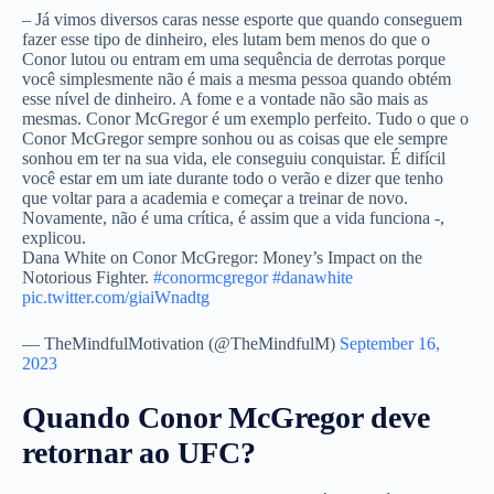
– Já vimos diversos caras nesse esporte que quando conseguem
fazer esse tipo de dinheiro, eles lutam bem menos do que o
Conor lutou ou entram em uma sequência de derrotas porque
você simplesmente não é mais a mesma pessoa quando obtém
esse nível de dinheiro. A fome e a vontade não são mais as
mesmas. Conor McGregor é um exemplo perfeito. Tudo o que o
Conor McGregor sempre sonhou ou as coisas que ele sempre
sonhou em ter na sua vida, ele conseguiu conquistar. É difícil
você estar em um iate durante todo o verão e dizer que tenho
que voltar para a academia e começar a treinar de novo.
Novamente, não é uma crítica, é assim que a vida funciona -,
explicou.
Dana White on Conor McGregor: Money’s Impact on the
Notorious Fighter.
#conormcgregor
#danawhite
pic.twitter.com/giaiWnadtg
— TheMindfulMotivation (@TheMindfulM)
September 16,
2023
Quando Conor McGregor deve
retornar ao UFC?