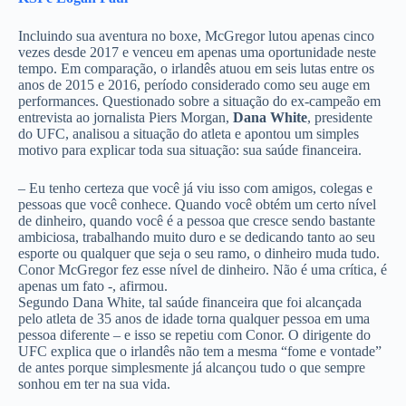
Incluindo sua aventura no boxe, McGregor lutou apenas cinco
vezes desde 2017 e venceu em apenas uma oportunidade neste
tempo. Em comparação, o irlandês atuou em seis lutas entre os
anos de 2015 e 2016, período considerado como seu auge em
performances. Questionado sobre a situação do ex-campeão em
entrevista ao jornalista Piers Morgan,
Dana White
, presidente
do UFC, analisou a situação do atleta e apontou um simples
motivo para explicar toda sua situação: sua saúde financeira.
– Eu tenho certeza que você já viu isso com amigos, colegas e
pessoas que você conhece. Quando você obtém um certo nível
de dinheiro, quando você é a pessoa que cresce sendo bastante
ambiciosa, trabalhando muito duro e se dedicando tanto ao seu
esporte ou qualquer que seja o seu ramo, o dinheiro muda tudo.
Conor McGregor fez esse nível de dinheiro. Não é uma crítica, é
apenas um fato -, afirmou.
Segundo Dana White, tal saúde financeira que foi alcançada
pelo atleta de 35 anos de idade torna qualquer pessoa em uma
pessoa diferente – e isso se repetiu com Conor. O dirigente do
UFC explica que o irlandês não tem a mesma “fome e vontade”
de antes porque simplesmente já alcançou tudo o que sempre
sonhou em ter na sua vida.