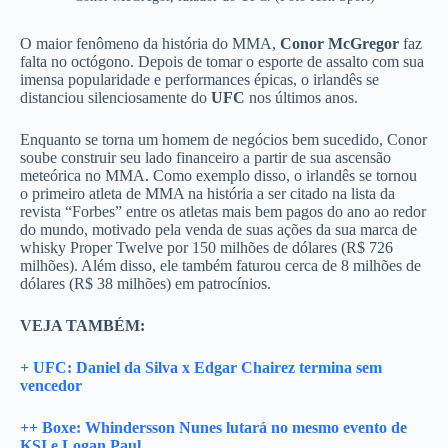
O maior fenômeno da história do MMA,
Conor McGregor
faz
falta no octógono. Depois de tomar o esporte de assalto com sua
imensa popularidade e performances épicas, o irlandês se
distanciou silenciosamente do
UFC
nos últimos anos.
Enquanto se torna um homem de negócios bem sucedido, Conor
soube construir seu lado financeiro a partir de sua ascensão
meteórica no MMA. Como exemplo disso, o irlandês se tornou
o primeiro atleta de MMA na história a ser citado na lista da
revista “Forbes” entre os atletas mais bem pagos do ano ao redor
do mundo, motivado pela venda de suas ações da sua marca de
whisky Proper Twelve por 150 milhões de dólares (R$ 726
milhões). Além disso, ele também faturou cerca de 8 milhões de
dólares (R$ 38 milhões) em patrocínios.
VEJA TAMBÉM:
+ UFC: Daniel da Silva x Edgar Chairez termina sem
vencedor
++ Boxe: Whindersson Nunes lutará no mesmo evento de
KSI e Logan Paul