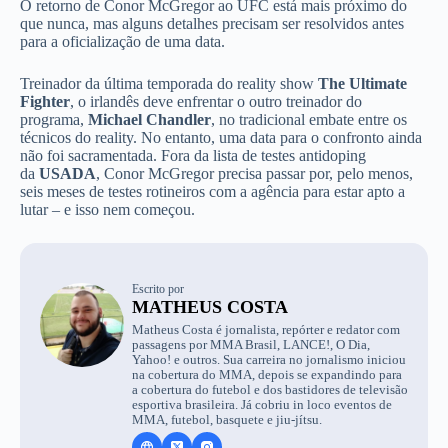
O retorno de Conor McGregor ao UFC está mais próximo do
que nunca, mas alguns detalhes precisam ser resolvidos antes
para a oficialização de uma data.
Treinador da última temporada do reality show
The Ultimate
Fighter
, o irlandês deve enfrentar o outro treinador do
programa,
Michael Chandler
, no tradicional embate entre os
técnicos do reality. No entanto, uma data para o confronto ainda
não foi sacramentada. Fora da lista de testes antidoping
da
USADA
, Conor McGregor precisa passar por, pelo menos,
seis meses de testes rotineiros com a agência para estar apto a
lutar – e isso nem começou.
Escrito por
MATHEUS COSTA
Matheus Costa é jornalista, repórter e redator com
passagens por MMA Brasil, LANCE!, O Dia,
Yahoo! e outros. Sua carreira no jornalismo iniciou
na cobertura do MMA, depois se expandindo para
a cobertura do futebol e dos bastidores de televisão
esportiva brasileira. Já cobriu in loco eventos de
MMA, futebol, basquete e jiu-jítsu.