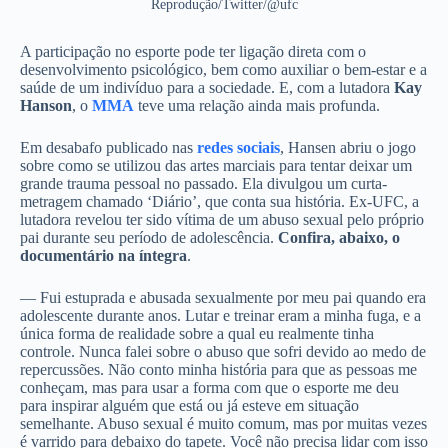
Reprodução/Twitter/@ufc
A participação no esporte pode ter ligação direta com o
desenvolvimento psicológico, bem como auxiliar o bem-estar e a
saúde de um indivíduo para a sociedade. E, com a lutadora
Kay
Hanson
, o
MMA
teve uma relação ainda mais profunda.
Em desabafo publicado nas
redes sociais
, Hansen abriu o jogo
sobre como se utilizou das artes marciais para tentar deixar um
grande trauma pessoal no passado.
Ela divulgou um curta-
metragem chamado ‘
Diário
’, que conta sua história. Ex-UFC, a
lutadora revelou ter sido vítima de um abuso sexual pelo próprio
pai durante seu período de adolescência.
Confira, abaixo, o
documentário na íntegra
.
— Fui estuprada e abusada sexualmente por meu pai quando era
adolescente durante anos. Lutar e treinar eram a minha fuga, e a
única forma de realidade sobre a qual eu realmente tinha
controle. Nunca falei sobre o abuso que sofri devido ao medo de
repercussões. Não conto minha história para que as pessoas me
conheçam, mas para usar a forma com que o esporte me deu
para inspirar alguém que está ou já esteve em situação
semelhante. Abuso sexual é muito comum, mas por muitas vezes
é varrido para debaixo do tapete. Você não precisa lidar com isso