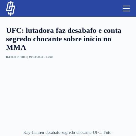
S
k
i
p
t
UFC: lutadora faz desabafo e conta
o
c
segredo chocante sobre início no
o
MMA
n
t
NBA
e
IGOR RIBEIRO
|
19/04/2023 - 13:00
n
LUTAS E MMA
t
NFL
MLS
APOSTAS LEGAL
Kay Hansen-desabafo-segredo-chocante-UFC. Foto: