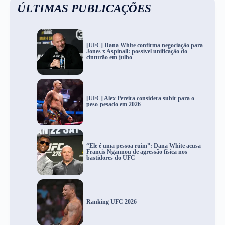
ÚLTIMAS PUBLICAÇÕES
[UFC] Dana White confirma negociação para
Jones x Aspinall: possível unificação do
cinturão em julho
[UFC] Alex Pereira considera subir para o
peso-pesado em 2026
“Ele é uma pessoa ruim”: Dana White acusa
Francis Ngannou de agressão física nos
bastidores do UFC
Ranking UFC 2026