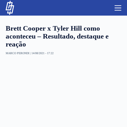
S
k
i
p
t
Brett Cooper x Tyler Hill como
o
c
aconteceu – Resultado, destaque e
o
reação
n
t
NBA
e
MARCO PERONDI
|
14/08/2021 - 17:22
n
LUTAS E MMA
t
NFL
MLS
APOSTAS LEGAL