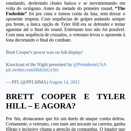
estudando, desferindo chutes baixos e se movimentando em
volta do octógono. Antes da metade do primeiro round,
“The
Fudoshin”
foi pra cima e tomou conta da luta, sem deixar o
oponente respirar. Com sequências de golpes andando sempre
pra frente, a única opção de Tyler Hill era se defender e tentar
aguentar até o final do round.
Entretanto isso não foi possível.
Com uma sequência de cruzados, o veterano levou o oponente à
lona decretando o final do combate.
Brett Cooper's power was on full display!
Knockout of the Night presented by
@PresidenteUSA
pic.twitter.com/Hkh3uUz5rz
— PFL (@PFLMMA)
August 14, 2021
BRETT COOPER E TYLER
HILL – E AGORA?
Por fim, destacamos que foi um duelo de ataque contra defesa.
Certamente, o veterano, com mais um nocaute na carreira, ganha
fôlego e inclusive chama a atenção da companhia. O lutador que