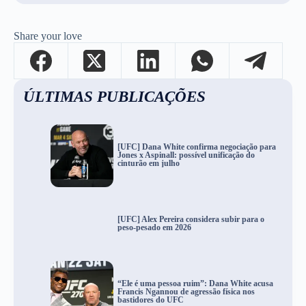
Share your love
ÚLTIMAS PUBLICAÇÕES
[UFC] Dana White confirma negociação para
Jones x Aspinall: possível unificação do
cinturão em julho
[UFC] Alex Pereira considera subir para o
peso-pesado em 2026
“Ele é uma pessoa ruim”: Dana White acusa
Francis Ngannou de agressão física nos
bastidores do UFC