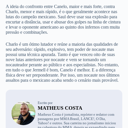
A ideia do confronto entre Canelo, maior e mais forte, contra
Charlo, menor e mais rápido, é o que geralmente acontece nas
lutas do campeão mexicano. Saul deve usar sua explosão para
encurtar a distância, usar e abusar dos golpes na linha de cintura
e levar o oponente americano ao quinto dos infernos com muita
pressão e combinações.
Charlo é um ótimo lutador e reúne a maioria das qualidades de
seu adversário: rápido, explosivo, tem poder de nocaute mas
possui uma técnica apurada. Tanto é que venceu oito de suas
nove lutas anteriores por nocaute e vem se tornando um
nocauteador perante ao público e aos especialistas. No entanto,
em tudo o que Jermell é bom, Canelo é melhor. E a diferença
física deve ser preponderante. Por isso, um nocaute nos últimos
assaltos para o mexicano acaba sendo o cenário mais provável.
Escrito por
MATHEUS COSTA
Matheus Costa é jornalista, repórter e redator com
passagens por MMA Brasil, LANCE!, O Dia,
Yahoo! e outros. Sua carreira no jornalismo iniciou
na cobertura do MMA, depois se expandindo para