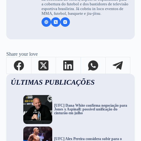
a cobertura do futebol e dos bastidores de televisão
esportiva brasileira. Já cobriu in loco eventos de
MMA, futebol, basquete e jiu-jítsu.
Share your love
ÚLTIMAS PUBLICAÇÕES
[UFC] Dana White confirma negociação para
Jones x Aspinall: possível unificação do
cinturão em julho
[UFC] Alex Pereira considera subir para o