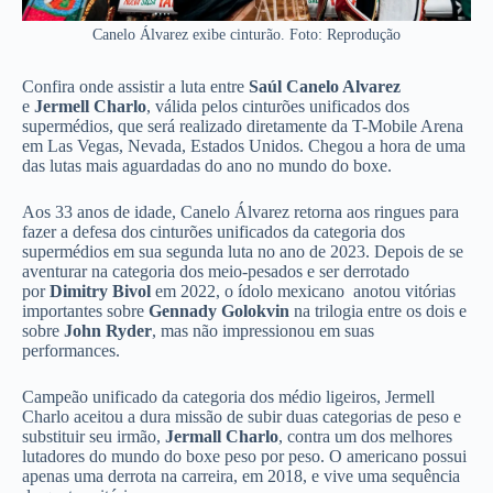
Canelo Álvarez exibe cinturão. Foto: Reprodução
Confira onde assistir a luta entre
Saúl Canelo Alvarez
e
Jermell Charlo
, válida pelos cinturões unificados dos
supermédios, que será realizado diretamente da T-Mobile Arena
em Las Vegas, Nevada, Estados Unidos. Chegou a hora de uma
das lutas mais aguardadas do ano no mundo do boxe.
Aos 33 anos de idade, Canelo Álvarez retorna aos ringues para
fazer a defesa dos cinturões unificados da categoria dos
supermédios em sua segunda luta no ano de 2023. Depois de se
aventurar na categoria dos meio-pesados e ser derrotado
por
Dimitry Bivol
em 2022, o ídolo mexicano anotou vitórias
importantes sobre
Gennady Golokvin
na trilogia entre os dois e
sobre
John Ryder
, mas não impressionou em suas
performances.
Campeão unificado da categoria dos médio ligeiros, Jermell
Charlo aceitou a dura missão de subir duas categorias de peso e
substituir seu irmão,
Jermall Charlo
, contra um dos melhores
lutadores do mundo do boxe peso por peso. O americano possui
apenas uma derrota na carreira, em 2018, e vive uma sequência