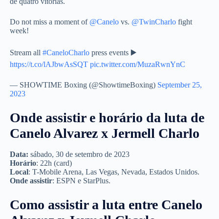
de quatro vitórias.
Do not miss a moment of
@Canelo
vs.
@TwinCharlo
fight
week!
Stream all
#CaneloCharlo
press events ▶️
https://t.co/lAJbwAsSQT
pic.twitter.com/MuzaRwnYnC
— SHOWTIME Boxing (@ShowtimeBoxing)
September 25,
2023
Onde assistir e horário da luta de
Canelo Alvarez x Jermell Charlo
Data:
sábado, 30 de setembro de 2023
Horário
: 22h (card)
Local
: T-Mobile Arena, Las Vegas, Nevada, Estados Unidos.
Onde assistir
: ESPN e StarPlus.
Como assistir a luta entre Canelo