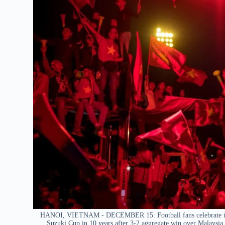
HANOI, VIETNAM - DECEMBER 15: Football fans celebrate in f
Suzuki Cup in 10 years after 3-2 aggregate win over Malays