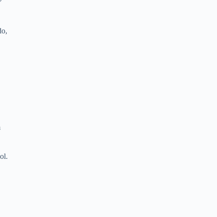
do,
m
ol.