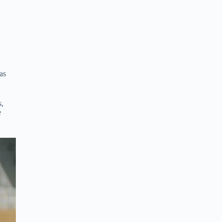
as
s,
e