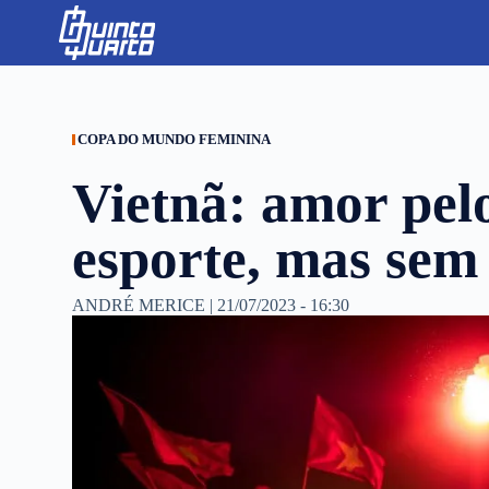
S
k
i
p
t
o
c
COPA DO MUNDO FEMININA
o
n
Vietnã: amor pelo
t
e
n
esporte, mas sem
t
ANDRÉ MERICE
|
21/07/2023 - 16:30