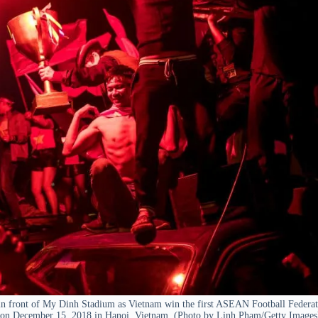
ront of My Dinh Stadium as Vietnam win the first ASEAN Football Federat
ia on December 15, 2018 in Hanoi, Vietnam. (Photo by Linh Pham/Getty Images