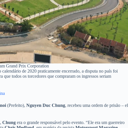
nam Grand Prix Corporation
o calendário de 2020 praticamente encerrado, a disputa no país foi
ra que todos os torcedores que compraram os ingressos seriam
ina
noi
(Prefeito),
Nguyen Duc Chung
, recebeu uma ordem de prisão – el
1
,
Chung
era o grande responsável pelo evento. “Ele era um guerreiro
sta
Chris Medland
, em matéria da revista
Motorsport Magazine
.