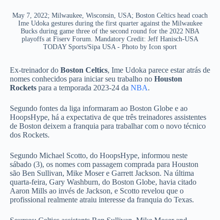
May 7, 2022; Milwaukee, Wisconsin, USA; Boston Celtics head coach
Ime Udoka gestures during the first quarter against the Milwaukee
Bucks during game three of the second round for the 2022 NBA
playoffs at Fiserv Forum. Mandatory Credit: Jeff Hanisch-USA
TODAY Sports/Sipa USA - Photo by Icon sport
Ex-treinador do
Boston Celtics
, Ime Udoka parece estar atrás de
nomes conhecidos para iniciar seu trabalho no
Houston
Rockets
para a temporada 2023-24 da
NBA
.
Segundo fontes da liga informaram ao Boston Globe e ao
HoopsHype, há a expectativa de que três treinadores assistentes
de Boston deixem a franquia para trabalhar com o novo técnico
dos Rockets.
Segundo Michael Scotto, do HoopsHype, informou neste
sábado (3), os nomes com passagem comprada para Houston
são Ben Sullivan, Mike Moser e Garrett Jackson. Na última
quarta-feira, Gary Washburn, do Boston Globe, havia citado
Aaron Mills ao invés de Jackson, e Scotto revelou que o
profissional realmente atraiu interesse da franquia do Texas.