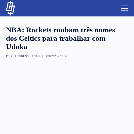
S
k
i
p
t
NBA: Rockets roubam três nomes
o
c
dos Celtics para trabalhar com
o
Udoka
n
t
NBA
e
PEDRO RUBENS SANTOS
|
03/06/2023 - 18:36
n
LUTAS E MMA
t
NFL
MLS
APOSTAS LEGAL