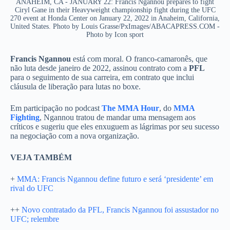
ANAHEIM, CA - JANUARY 22: Francis Ngannou prepares to fight
Ciryl Gane in their Heavyweight championship fight during the UFC
270 event at Honda Center on January 22, 2022 in Anaheim, California,
United States. Photo by Louis Grasse/PxImages/ABACAPRESS.COM -
Photo by Icon sport
Francis Ngannou
está com moral. O franco-camaronês, que
não luta desde janeiro de 2022, assinou contrato com a
PFL
para o seguimento de sua carreira, em contrato que inclui
cláusula de liberação para lutas no boxe.
Em participação no podcast
The MMA Hour
, do
MMA
Fighting
, Ngannou tratou de mandar uma mensagem aos
críticos e sugeriu que eles enxuguem as lágrimas por seu sucesso
na negociação com a nova organização.
VEJA TAMBÉM
+
MMA: Francis Ngannou define futuro e será ‘presidente’ em
rival do UFC
++
Novo contratado da PFL, Francis Ngannou foi assustador no
UFC; relembre