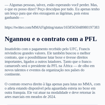
— Algumas pessoas, talvez, estão esperando você perder. Mas,
o que eu posso dizer? Peço desculpas por tudo. Eu apenas tenho
um lenço para que eles enxuguem as lágrimas, pois estou
ganhando —
https://twitter.com/MMAFighting/status/1658565048980197383
Ngannou e o contrato com a PFL
Insatisfeito com o pagamento recebido pelo UFC, Francis
reivindicou grandes valores. Ele também buscou o melhor
contrato, que o possibilitasse lutar boxe e tivesse direitos
importantes, ligados a outros lutadores. Tanto que o franco-
camaronês será o presidente da PFL na África — de olho em
novos talentos e eventos da organização nos países do
continente.
O contrato reserva direito à liga apenas para lutas no MMA, com
o atleta estando disponível pela aguardada estreia no boxe em
outra franquia. Ele vai atuar na modalidade e deve retornar às
artes marciais em meados de 2024.