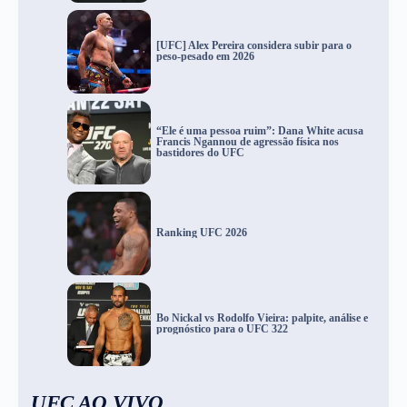
[UFC] Alex Pereira considera subir para o
peso-pesado em 2026
“Ele é uma pessoa ruim”: Dana White acusa
Francis Ngannou de agressão física nos
bastidores do UFC
Ranking UFC 2026
Bo Nickal vs Rodolfo Vieira: palpite, análise e
prognóstico para o UFC 322
UFC AO VIVO