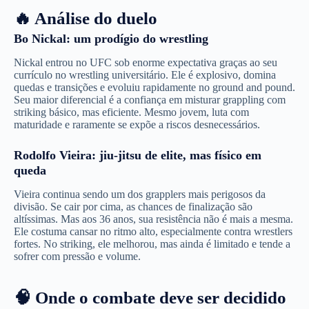
🔥 Análise do duelo
Bo Nickal: um prodígio do wrestling
Nickal entrou no UFC sob enorme expectativa graças ao seu
currículo no wrestling universitário. Ele é explosivo, domina
quedas e transições e evoluiu rapidamente no ground and pound.
Seu maior diferencial é a confiança em misturar grappling com
striking básico, mas eficiente. Mesmo jovem, luta com
maturidade e raramente se expõe a riscos desnecessários.
Rodolfo Vieira: jiu-jitsu de elite, mas físico em
queda
Vieira continua sendo um dos grapplers mais perigosos da
divisão. Se cair por cima, as chances de finalização são
altíssimas. Mas aos 36 anos, sua resistência não é mais a mesma.
Ele costuma cansar no ritmo alto, especialmente contra wrestlers
fortes. No striking, ele melhorou, mas ainda é limitado e tende a
sofrer com pressão e volume.
🧠 Onde o combate deve ser decidido