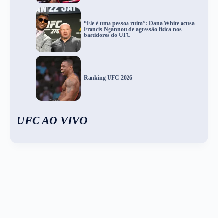
“Ele é uma pessoa ruim”: Dana White acusa
Francis Ngannou de agressão física nos
bastidores do UFC
Ranking UFC 2026
UFC AO VIVO