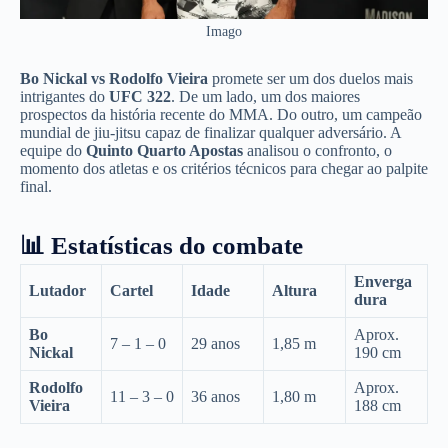
Imago
Bo Nickal vs Rodolfo Vieira
promete ser um dos duelos mais
intrigantes do
UFC 322
. De um lado, um dos maiores
prospectos da história recente do MMA. Do outro, um campeão
mundial de jiu-jitsu capaz de finalizar qualquer adversário. A
equipe do
Quinto Quarto Apostas
analisou o confronto, o
momento dos atletas e os critérios técnicos para chegar ao palpite
final.
📊 Estatísticas do combate
Enverga
Lutador
Cartel
Idade
Altura
dura
Bo
Aprox.
7 – 1 – 0
29 anos
1,85 m
Nickal
190 cm
Rodolfo
Aprox.
11 – 3 – 0
36 anos
1,80 m
Vieira
188 cm