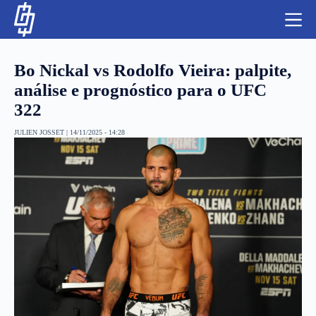
S
k
i
p
t
Bo Nickal vs Rodolfo Vieira: palpite,
o
c
análise e prognóstico para o UFC
o
322
n
t
NBA
e
JULIEN JOSSET
|
14/11/2025 - 14:28
n
LUTAS E MMA
t
NFL
MLS
APOSTAS LEGAL