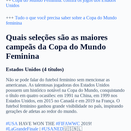
++
Copa do Mundo Feminina: confira os jogos dos Estados
Unidos
+++
Tudo o que você precisa saber sobre a Copa do Mundo
feminina
Quais seleções são as maiores
campeãs da Copa do Mundo
Feminina
Estados Unidos (4 títulos)
Não se pode falar do futebol feminino sem mencionar as
americanas. As talentosas jogadoras dos Estados Unidos
possuem um histórico notável na Copa do Mundo, conquistando
o título em quatro ocasiões: em 1991 na China, em 1999 nos
Estados Unidos, em 2015 no Canadá e em 2019 na França. O
futebol feminino ganhou grande visibilidade no país, inspirando
gerações de atletas ao redor do mundo.
#USA
HAVE WON THE
#FIFAWWC
2019!
#LaGrandeFinale
|
#USANED
🇺🇸🇳🇱