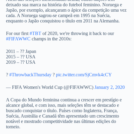
deixado sua marca na história do futebol feminino. Noruega e
Japão, por exemplo, alcançaram o ápice da competição uma vez
cada. A Noruega sagrou-se campeã em 1995 na Suécia,
enquanto o Japão conquistou o título em 2011 na Alemanha.
For our first
#TBT
of 2020, we're throwing it back to our
#FIFAWWC
champs in the 2010s:
2011 – ?? Japan
2015 – ?? USA
2019 – ?? USA
?
#ThrowbackThursday
?
pic.twitter.com/SjCmvk4cCY
— FIFA Women's World Cup (@FIFAWWC)
January 2, 2020
A Copa do Mundo feminina continua a crescer em prestígio e
alcance global, e com isso, mais seleções têm se destacado e
buscado conquistar o título. Países como Inglaterra, França,
Suécia, Austrália e Canadá têm apresentado um crescimento
notável e mostrado competitividade nas últimas edições do
torneio.