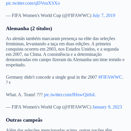
pic.twitter.com/sjDVeuXSXo
— FIFA Women's World Cup (@FIFAWWC)
July 7, 2019
Alemanha (2 títulos)
As alemãs também marcaram presença na elite das seleções
femininas, levantando a taça em duas edições. A primeira
conquista ocorreu em 2003, nos Estados Unidos, e a segunda
em 2007, na China. A consistência e a determinação
demonstradas em campo fizeram da Alemanha um time temido e
respeitado.
Germany didn't concede a single goal in the 2007
#FIFAWWC
.
?‍♀️
What. A. Team! ???
pic.twitter.com/fHnwQirIoL
— FIFA Women's World Cup (@FIFAWWC)
January 9, 2023
Outras campeãs
Além das seleções mencionadas acima, outras nações têm