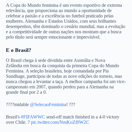
A Copa do Mundo feminina é um evento esportivo de extrema
relevância, que proporciona ao mundo a oportunidade de
celebrar a paixão e a excelência no futebol praticado pelas
mulheres. Alemanha e Estados Unidos, com seus brilhantes
desempenhos, têm dominado o cenário mundial, mas a evolução
e a competitividade de outras nações nos mostram que a busca
pelo título será sempre emocionante e imprevisível.
E o Brasil?
O Brasil chega à sede dividida entre Austrália e Nova
Zelândia em busca da conquista da primeira Copa do Mundo
Feminina. A seleção brasileira, hoje comandada por Pia
Sundhage, participou de todas as nove edições do torneio, mas
nunca chegou a levantar a taça. A melhor campanha foi um vice-
campeonato em 2007, quando perdeu para a Alemanha na
grande final por 2 a 0.
????midable
@SelecaoFeminina
! ???
Brazil's
#FIFAWWC
send-off match finished in a 4-0 victory
over Chile. ?
pic.twitter.com/NmKoZf0W2C