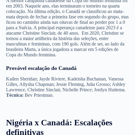
A melhor campanha canadense na Copa do Mundo feminina foi
em 2003. Naquele ano, elas terminaram o torneiro na quarta
colocação. Na última edição, o Canadá se classificou ao mata-
mata depois de fechar a primeira fase em segundo do grupo, mas
ficou no caminho ainda nas oitavas de final ao perder por 1 a 0
para a Suécia. A principal esperança canadense para 2023 é a
atacante Christine Sinclair, de 40 anos. Em 2020, Christine se
tornou a maior artilheira da história das seleções, entre
masculinas e femininas, com 190 gols. Além de ser, ao lado da
brasileira Marta, a única jogadora a marcar em 5 edições de
Copa do Mundo feminina.
Provável escalação do Canadá
Kailen Sheridan; Jayde Riviere, Kadeisha Buchanan, Vanessa
Gilles, Allysha Chapman; Jessie Fleming, Julia Grosso; Ashley
Lawrence, Christine Sinclair, Nichelle Prince; Jordyn Huitema.
Técnica:
Bev Priestman.
Nigéria x Canadá: Escalações
definitivas