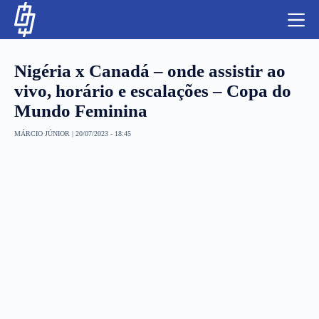
S
k
i
p
t
Nigéria x Canadá – onde assistir ao
o
c
vivo, horário e escalações – Copa do
o
Mundo Feminina
n
t
NBA
e
MÁRCIO JÚNIOR
|
20/07/2023 - 18:45
n
LUTAS E MMA
t
NFL
MLS
APOSTAS LEGAL