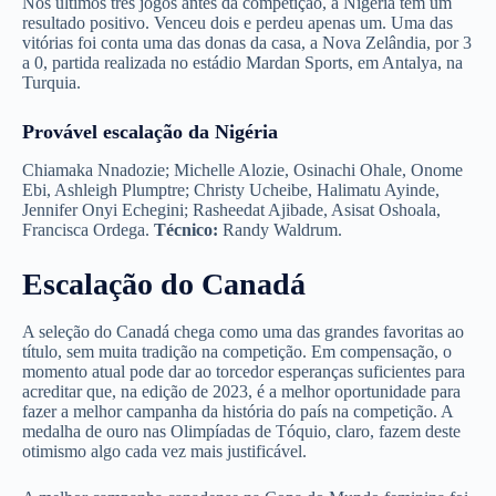
Nos últimos três jogos antes da competição, a Nigéria tem um
resultado positivo. Venceu dois e perdeu apenas um. Uma das
vitórias foi conta uma das donas da casa, a Nova Zelândia, por 3
a 0, partida realizada no estádio Mardan Sports, em Antalya, na
Turquia.
Provável escalação da Nigéria
Chiamaka Nnadozie; Michelle Alozie, Osinachi Ohale, Onome
Ebi, Ashleigh Plumptre; Christy Ucheibe, Halimatu Ayinde,
Jennifer Onyi Echegini; Rasheedat Ajibade, Asisat Oshoala,
Francisca Ordega.
Técnico:
Randy Waldrum.
Escalação do Canadá
A seleção do Canadá chega como uma das grandes favoritas ao
título, sem muita tradição na competição. Em compensação, o
momento atual pode dar ao torcedor esperanças suficientes para
acreditar que, na edição de 2023, é a melhor oportunidade para
fazer a melhor campanha da história do país na competição. A
medalha de ouro nas Olimpíadas de Tóquio, claro, fazem deste
otimismo algo cada vez mais justificável.