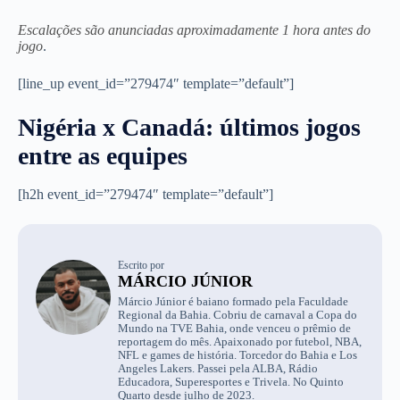
Escalações são anunciadas aproximadamente 1 hora antes do
jogo
.
[line_up event_id=”279474″ template=”default”]
Nigéria x Canadá: últimos jogos
entre as equipes
[h2h event_id=”279474″ template=”default”]
Escrito por
MÁRCIO JÚNIOR
Márcio Júnior é baiano formado pela Faculdade
Regional da Bahia. Cobriu de carnaval a Copa do
Mundo na TVE Bahia, onde venceu o prêmio de
reportagem do mês. Apaixonado por futebol, NBA,
NFL e games de história. Torcedor do Bahia e Los
Angeles Lakers. Passei pela ALBA, Rádio
Educadora, Superesportes e Trivela. No Quinto
Quarto desde julho de 2023.