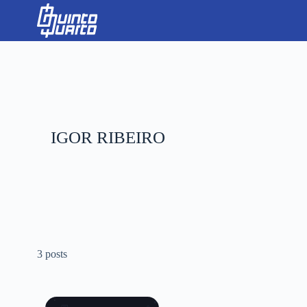
S
k
i
p
t
o
c
o
n
t
e
IGOR RIBEIRO
n
t
3 posts