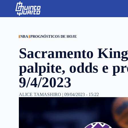
S
k
i
p
t
o
c
NBA
PROGNÓSTICOS DE HOJE
o
n
Sacramento King
t
e
n
palpite, odds e p
t
9/4/2023
ALICE TAMASHIRO
|
09/04/2023 - 15:22