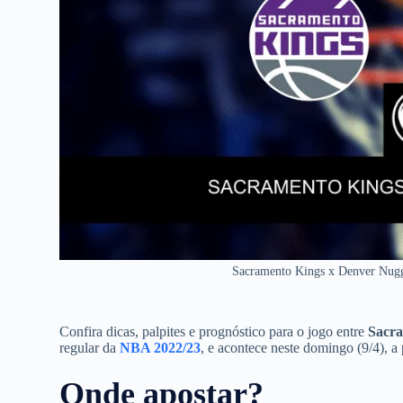
Sacramento Kings x Denver Nugge
Confira dicas, palpites e prognóstico para o jogo entre
Sacra
regular da
NBA 2022/23
, e acontece neste domingo (9/4), a
Onde apostar?