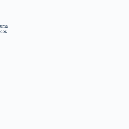
m uma
dor.