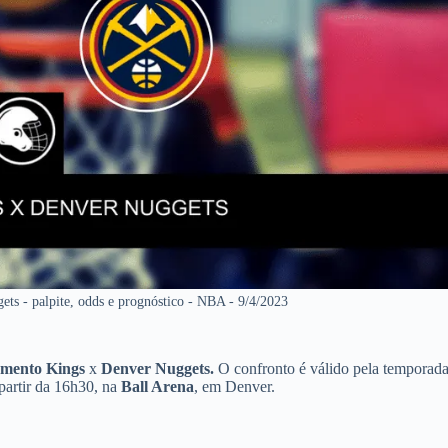
ts - palpite, odds e prognóstico - NBA - 9/4/2023
mento Kings
x
Denver Nuggets.
O confronto é válido pela temporad
 partir da 16h30, na
Ball Arena
, em Denver.