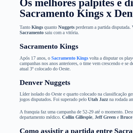
Os melhores palpites e d
Sacramento Kings x Den
Tanto
Kings
quanto
Nuggets
perderam a partida disputada. 
Sacramento
saiu com a vitória.
Sacramento Kings
Após 17 anos, o
Sacramento Kings
volta a disputar os pla
campanhas nos anos anteriores, o time vem crescendo e se de
atual 3º colocado do Oeste.
Denver Nuggets
Líder isolado do Oeste e quarto colocado na classificação ge
jogos disputados. Foi superado pelo
Utah Jazz
na rodada an
A franquia faz uma campanha de 52-29 até o momento. Desse 
departamento médico.
Collin Gillespie
,
Jeff Green
e
Bruce
Como assistir a partida entre Sac