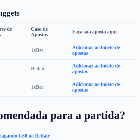
uggets
res de
Casa de
Faça sua aposta aqui
s
Apostas
Adicionar ao boleto de
1xBet
apostas
Adicionar ao boleto de
Betfair
apostas
Adicionar ao boleto de
1xBet
apostas
comendada para a partida?
pagando 1.68 na Betfair