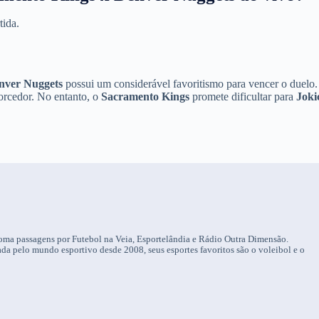
tida.
nver Nuggets
possui um considerável favoritismo para vencer o duelo.
orcedor. No entanto, o
Sacramento Kings
promete dificultar para
Joki
oma passagens por Futebol na Veia, Esportelândia e Rádio Outra Dimensão.
da pelo mundo esportivo desde 2008, seus esportes favoritos são o voleibol e o