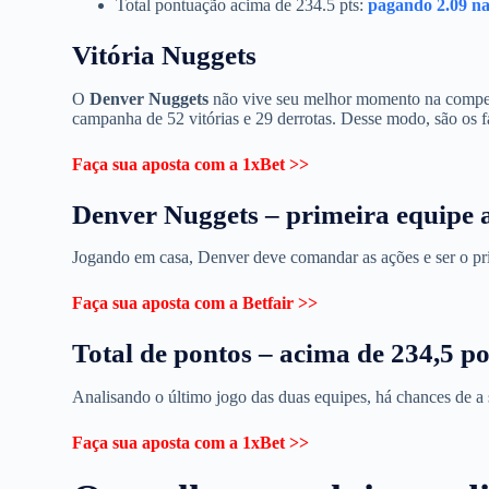
Total pontuação acima de 234.5 pts:
pagando 2.09 na
Vitória Nuggets
O
Denver Nuggets
não vive seu melhor momento na competi
campanha de 52 vitórias e 29 derrotas. Desse modo, são os f
Faça sua aposta com a 1xBet >>
Denver Nuggets – primeira equipe a
Jogando em casa, Denver deve comandar as ações e ser o pri
Faça sua aposta com a Betfair >>
Total de pontos – acima de 234,5 p
Analisando o último jogo das duas equipes, há chances de a 
Faça sua aposta com a 1xBet >>