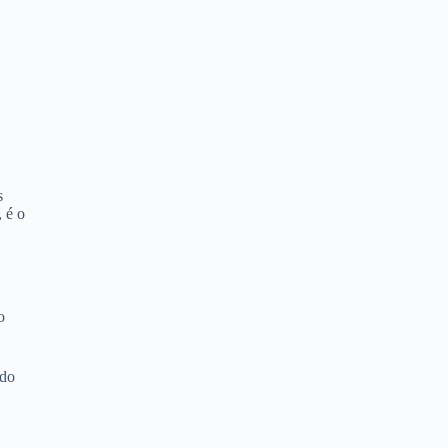
s
 é o
o
 do