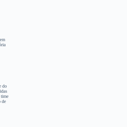
 em
ória
e do
idas
 time
 de