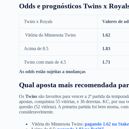
Odds e prognósticos Twins x Royal
Twins x Royals
Valores de od
Vitória do Minnesota Twins
1.62
Acima de 8.5
1.83
Twins com mais de 4.5
1.71
As odds estão sujeitas a mudanças
Qual aposta mais recomendada par
Os
Twins
são favoritos para vencer a 2ª partida da tempora
apostas, conquistou 55 vitórias, e 36 derrotas. KC, por sua 
questão (52 vitórias). A primeira partida foi bem morna, co
consideravelmente.
Vitória do Minnesota Twins:
pagando 1.62 na Stak