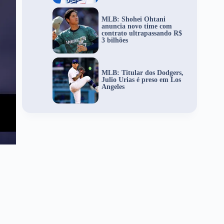
MLB: Shohei Ohtani
anuncia novo time com
contrato ultrapassando R$
3 bilhões
MLB: Titular dos Dodgers,
Julio Urias é preso em Los
Angeles