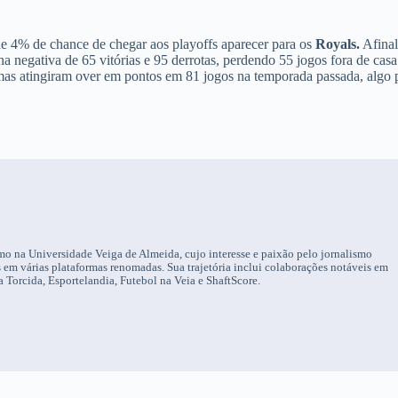
de 4% de chance de chegar aos playoffs aparecer para os
Royals.
Afinal
 negativa de 65 vitórias e 95 derrotas, perdendo 55 jogos fora de casa
as atingiram over em pontos em 81 jogos na temporada passada, algo 
mo na Universidade Veiga de Almeida, cujo interesse e paixão pelo jornalismo
 em várias plataformas renomadas. Sua trajetória inclui colaborações notáveis em
Torcida, Esportelandia, Futebol na Veia e ShaftScore.