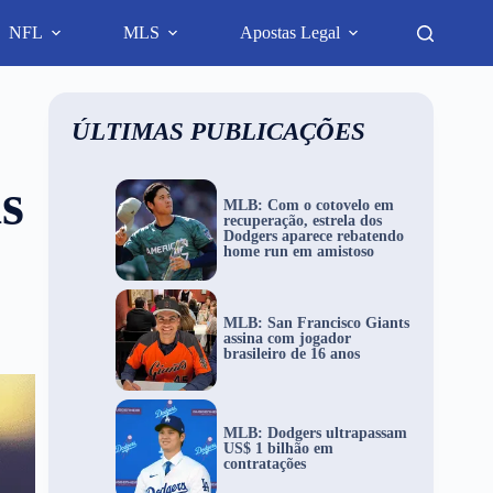
NFL
MLS
Apostas Legal
ÚLTIMAS PUBLICAÇÕES
s
MLB: Com o cotovelo em
recuperação, estrela dos
Dodgers aparece rebatendo
home run em amistoso
MLB: San Francisco Giants
assina com jogador
brasileiro de 16 anos
MLB: Dodgers ultrapassam
US$ 1 bilhão em
contratações