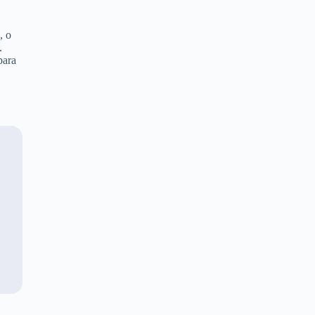
, o
.
para