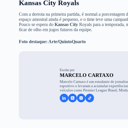
Kansas City Royals
Com a derrota na primeira partida, é normal a porcentagem 
espaço amostral ainda é pequeno, e o time teve uma campanha
Pouco se espera do
Kansas City
Royals para a temporada, m
ficar de olho em jogos futuros da equipe.
Foto destaque: Arte/QuintoQuarto
Escrito por
MARCELO CARTAXO
Marcelo Cartaxo é um estudante de jornalis
esportivo o levaram a acumular experiências
veículos como Premier League Brasil, Minha 