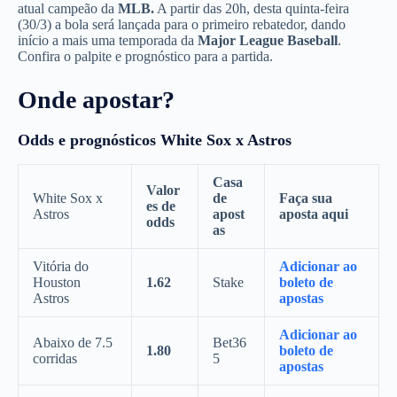
atual campeão da
MLB.
A partir das 20h, desta quinta-feira
(30/3) a bola será lançada para o primeiro rebatedor, dando
início a mais uma temporada da
Major League Baseball
.
Confira o palpite e prognóstico para a partida.
Onde apostar?
Odds e prognósticos White Sox x Astros
Casa
Valor
White Sox x
de
Faça sua
es de
Astros
apost
aposta aqui
odds
as
Vitória do
Adicionar ao
Houston
1.62
Stake
boleto de
Astros
apostas
Adicionar ao
Abaixo de 7.5
Bet36
1.80
boleto de
corridas
5
apostas