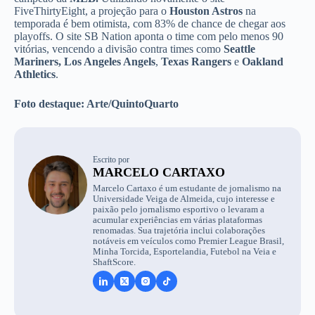
FiveThirtyEight, a projeção para o
Houston Astros
na
temporada é bem otimista, com 83% de chance de chegar aos
playoffs. O site SB Nation aponta o time com pelo menos 90
vitórias, vencendo a divisão contra times como
Seattle
Mariners, Los Angeles Angels
,
Texas Rangers
e
Oakland
Athletics
.
Foto destaque: Arte/QuintoQuarto
Escrito por
MARCELO CARTAXO
Marcelo Cartaxo é um estudante de jornalismo na
Universidade Veiga de Almeida, cujo interesse e
paixão pelo jornalismo esportivo o levaram a
acumular experiências em várias plataformas
renomadas. Sua trajetória inclui colaborações
notáveis em veículos como Premier League Brasil,
Minha Torcida, Esportelandia, Futebol na Veia e
ShaftScore.