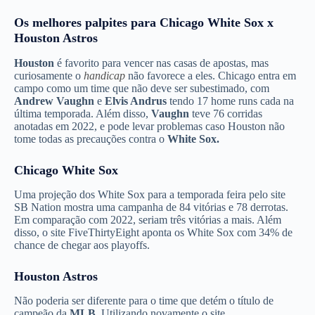
Os melhores palpites para Chicago White Sox x
Houston Astros
Houston
é favorito para vencer nas casas de apostas, mas
curiosamente o
handicap
não favorece a eles. Chicago entra em
campo como um time que não deve ser subestimado, com
Andrew Vaughn
e
Elvis Andrus
tendo 17 home runs cada na
última temporada. Além disso,
Vaughn
teve 76 corridas
anotadas em 2022, e pode levar problemas caso Houston não
tome todas as precauções contra o
White Sox.
Chicago White Sox
Uma projeção dos White Sox para a temporada feira pelo site
SB Nation mostra uma campanha de 84 vitórias e 78 derrotas.
Em comparação com 2022, seriam três vitórias a mais. Além
disso, o site FiveThirtyEight aponta os White Sox com 34% de
chance de chegar aos playoffs.
Houston Astros
Não poderia ser diferente para o time que detém o título de
campeão da
MLB.
Utilizando novamente o site