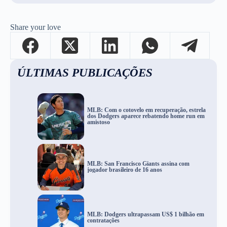
Share your love
ÚLTIMAS PUBLICAÇÕES
MLB: Com o cotovelo em recuperação, estrela
dos Dodgers aparece rebatendo home run em
amistoso
MLB: San Francisco Giants assina com
jogador brasileiro de 16 anos
MLB: Dodgers ultrapassam US$ 1 bilhão em
contratações