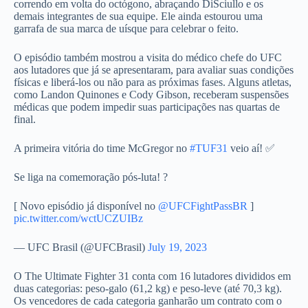
correndo em volta do octógono, abraçando DiSciullo e os
demais integrantes de sua equipe. Ele ainda estourou uma
garrafa de sua marca de uísque para celebrar o feito.
O episódio também mostrou a visita do médico chefe do UFC
aos lutadores que já se apresentaram, para avaliar suas condições
físicas e liberá-los ou não para as próximas fases. Alguns atletas,
como Landon Quinones e Cody Gibson, receberam suspensões
médicas que podem impedir suas participações nas quartas de
final.
A primeira vitória do time McGregor no
#TUF31
veio aí! ✅
Se liga na comemoração pós-luta! ?
[ Novo episódio já disponível no
@UFCFightPassBR
]
pic.twitter.com/wctUCZUIBz
— UFC Brasil (@UFCBrasil)
July 19, 2023
O The Ultimate Fighter 31 conta com 16 lutadores divididos em
duas categorias: peso-galo (61,2 kg) e peso-leve (até 70,3 kg).
Os vencedores de cada categoria ganharão um contrato com o