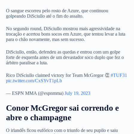
O sangue escorreu pelo rosto de Azure, que continuou
golpeando DiSciullo até o fim do assalto.
No segundo round, DiSciullo mostrou mais agressividade na
trocação e acertou bons socos em Azure, que tentou levar a luta
para o chão novamente, mas sem sucesso.
DiSciullo, então, defendeu as quedas e entrou com um golpe
forte de esquerda antes de um devastador soco duplo que fez o
árbitro paralisar a luta.
Rico DiSciullo claimed victory for Team McGregor 👏
#TUF31
pic.twitter.com/CxSYvT1pLb
— ESPN MMA (@espnmma)
July 19, 2023
Conor McGregor sai correndo e
abre o champagne
O irlandês ficou eufórico com o triunfo de seu pupilo e saiu