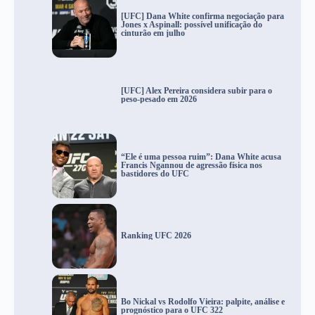
[UFC] Dana White confirma negociação para
Jones x Aspinall: possível unificação do
cinturão em julho
[UFC] Alex Pereira considera subir para o
peso-pesado em 2026
“Ele é uma pessoa ruim”: Dana White acusa
Francis Ngannou de agressão física nos
bastidores do UFC
Ranking UFC 2026
Bo Nickal vs Rodolfo Vieira: palpite, análise e
prognóstico para o UFC 322