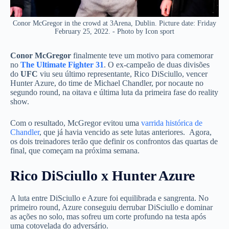
Conor McGregor in the crowd at 3Arena, Dublin. Picture date: Friday
February 25, 2022. - Photo by Icon sport
Conor McGregor
finalmente teve um motivo para comemorar
no
The Ultimate Fighter 31
.
O ex-campeão de duas divisões
do
UFC
viu seu último representante, Rico DiSciullo, vencer
Hunter Azure, do time de Michael Chandler, por nocaute no
segundo round, na oitava e última luta da primeira fase do reality
show.
Com o resultado, McGregor evitou uma
varrida histórica de
Chandler
, que já havia vencido as sete lutas anteriores.
Agora,
os dois treinadores terão que definir os confrontos das quartas de
final, que começam na próxima semana.
Rico DiSciullo x Hunter Azure
A luta entre DiSciullo e Azure foi equilibrada e sangrenta. No
primeiro round, Azure conseguiu derrubar DiSciullo e dominar
as ações no solo, mas sofreu um corte profundo na testa após
uma cotovelada do adversário.