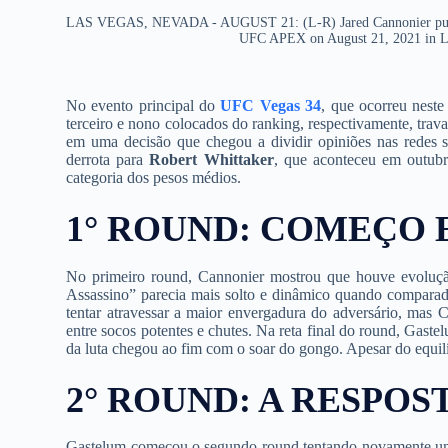
LAS VEGAS, NEVADA - AUGUST 21: (L-R) Jared Cannonier punches
UFC APEX on August 21, 2021 in La
No evento principal do
UFC Vegas 34
, que ocorreu nest
terceiro e nono colocados do ranking, respectivamente, trav
em uma decisão que chegou a dividir opiniões nas redes s
derrota para
Robert Whittaker
, que aconteceu em outub
categoria dos pesos médios.
1° ROUND: COMEÇO
No primeiro round, Cannonier mostrou que houve evoluçã
Assassino” parecia mais solto e dinâmico quando comparado
tentar atravessar a maior envergadura do adversário, mas C
entre socos potentes e chutes. Na reta final do round, Gast
da luta chegou ao fim com o soar do gongo. Apesar do equil
2° ROUND: A RESPO
Gastelum começou o segundo round tentando novamente um