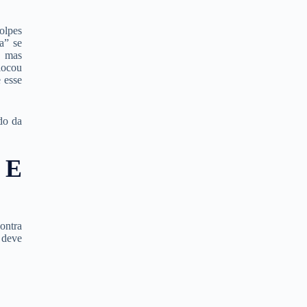
olpes
a” se
, mas
locou
 esse
do da
 E
ontra
 deve