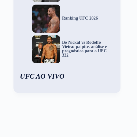
Ranking UFC 2026
Bo Nickal vs Rodolfo
Vieira: palpite, análise e
prognóstico para o UFC
322
UFC AO VIVO