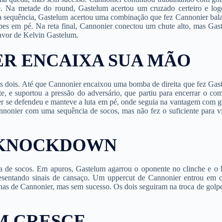
e. Na metade do round, Gastelum acertou um cruzado certeiro e lo
Na sequência, Gastelum acertou uma combinação que fez Cannonier bala
pes em pé. Na reta final, Cannonier conectou um chute alto, mas Gas
avor de Kelvin Gastelum.
ER ENCAIXA SUA MÃO
os dois. Até que Cannonier encaixou uma bomba de direita que fez Gas
, e suportou a pressão do adversário, que partiu para encerrar o com
 se defendeu e manteve a luta em pé, onde seguia na vantagem com g
annonier com uma sequência de socos, mas não fez o suficiente para vi
M KNOCKDOWN
a de socos. Em apuros, Gastelum agarrou o oponente no clinche e o 
resentando sinais de cansaço. Um uppercut de Cannonier entrou em c
nas de Cannonier, mas sem sucesso. Os dois seguiram na troca de golp
UM CRESCE