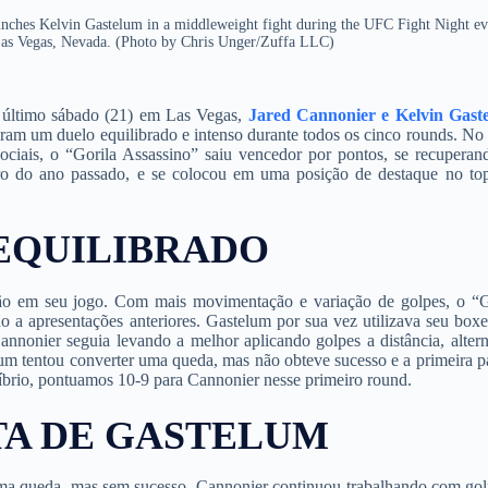
 Kelvin Gastelum in a middleweight fight during the UFC Fight Night eve
s Vegas, Nevada. (Photo by Chris Unger/Zuffa LLC)
e último sábado (21) em Las Vegas,
Jared Cannonier e Kelvin Gast
aram um duelo equilibrado e intenso durante todos os cinco rounds. No f
ociais, o “Gorila Assassino” saiu vencedor por pontos, se recuperan
ro do ano passado, e se colocou em uma posição de destaque no to
 EQUILIBRADO
o em seu jogo. Com mais movimentação e variação de golpes, o “G
 a apresentações anteriores. Gastelum por sua vez utilizava seu boxe
annonier seguia levando a melhor aplicando golpes a distância, alter
elum tentou converter uma queda, mas não obteve sucesso e a primeira pa
íbrio, pontuamos 10-9 para Cannonier nesse primeiro round.
STA DE GASTELUM
a queda, mas sem sucesso. Cannonier continuou trabalhando com gol