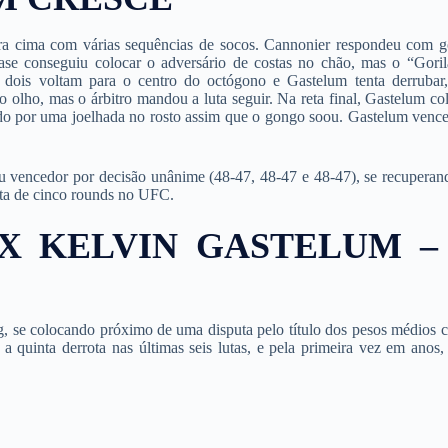
ra cima com várias sequências de socos. Cannonier respondeu com g
se conseguiu colocar o adversário de costas no chão, mas o “Goril
s dois voltam para o centro do octógono e Gastelum tenta derrubar
lho, mas o árbitro mandou a luta seguir. Na reta final, Gastelum co
ido por uma joelhada no rosto assim que o gongo soou. Gastelum vence
iu vencedor por decisão unânime (48-47, 48-47 e 48-47), se recuperan
uta de cinco rounds no UFC.
X KELVIN GASTELUM –
, se colocando próximo de uma disputa pelo título dos pesos médios c
a quinta derrota nas últimas seis lutas, e pela primeira vez em anos,