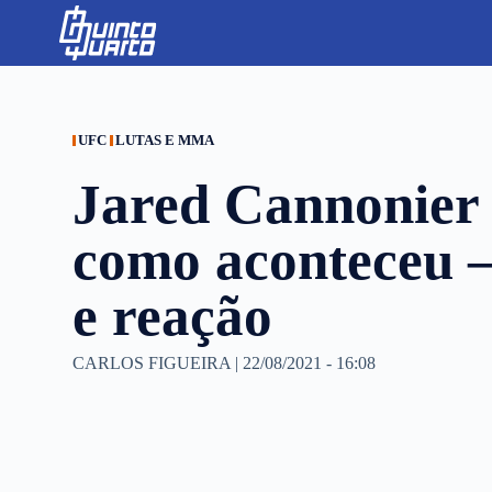
S
k
i
p
t
o
c
UFC
LUTAS E MMA
o
n
Jared Cannonier
t
e
n
como aconteceu –
t
e reação
CARLOS FIGUEIRA
|
22/08/2021 - 16:08