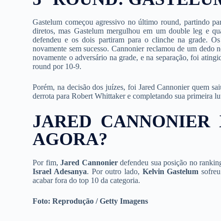
Gastelum começou agressivo no último round, partindo pa
diretos, mas Gastelum mergulhou em um double leg e qua
defendeu e os dois partiram para o clinche na grade. O
novamente sem sucesso. Cannonier reclamou de um dedo no o
novamente o adversário na grade, e na separação, foi ating
round por 10-9.
Porém, na decisão dos juízes, foi Jared Cannonier quem sa
derrota para Robert Whittaker e completando sua primeira l
JARED CANNONIER 
AGORA?
Por fim,
Jared Cannonier
defendeu sua posição no ranking
Israel Adesanya
. Por outro lado,
Kelvin Gastelum
sofreu 
acabar fora do top 10 da categoria.
Foto: Reprodução / Getty Imagens