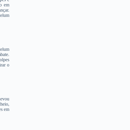
go em
nçar.
telum
telum
bate.
olpes
rar o
levou
heio,
es em