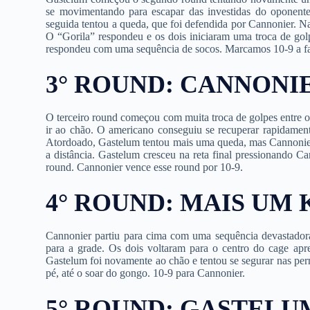
se movimentando para escapar das investidas do oponent
seguida tentou a queda, que foi defendida por Cannonier. 
O “Gorila” respondeu e os dois iniciaram uma troca de gol
respondeu com uma sequência de socos. Marcamos 10-9 a f
3° ROUND: CANNONI
O terceiro round começou com muita troca de golpes entre 
ir ao chão. O americano conseguiu se recuperar rapidamente
Atordoado, Gastelum tentou mais uma queda, mas Cannonier
a distância. Gastelum cresceu na reta final pressionando C
round. Cannonier vence esse round por 10-9.
4° ROUND: MAIS U
Cannonier partiu para cima com uma sequência devastador
para a grade. Os dois voltaram para o centro do cage ap
Gastelum foi novamente ao chão e tentou se segurar nas per
pé, até o soar do gongo. 10-9 para Cannonier.
5° ROUND: GASTEL