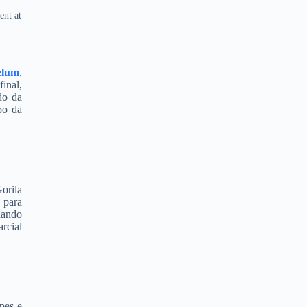
nt at
elum
,
inal,
do da
po da
orila
 para
nando
rcial
pes e