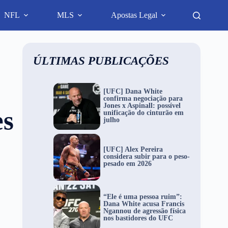
NFL
MLS
Apostas Legal
ÚLTIMAS PUBLICAÇÕES
[UFC] Dana White
confirma negociação para
Jones x Aspinall: possível
es
unificação do cinturão em
julho
[UFC] Alex Pereira
considera subir para o peso-
pesado em 2026
“Ele é uma pessoa ruim”:
Dana White acusa Francis
Ngannou de agressão física
nos bastidores do UFC