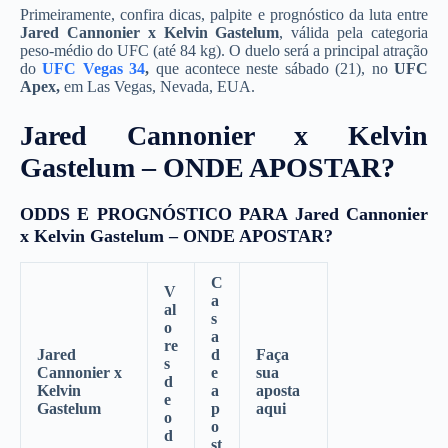
Primeiramente, confira dicas, palpite e prognóstico da luta entre
Jared Cannonier x Kelvin Gastelum
, válida pela categoria
peso-médio do UFC (até 84 kg). O duelo será a principal atração
do
UFC Vegas 34
,
que acontece neste sábado (21), no
UFC
Apex,
em Las Vegas, Nevada, EUA.
Jared Cannonier x Kelvin
Gastelum – ONDE APOSTAR?
ODDS E PROGNÓSTICO PARA
Jared Cannonier
x Kelvin Gastelum
– ONDE APOSTAR?
C
V
a
al
s
o
a
re
Jared
d
Faça
s
Cannonier x
e
sua
d
Kelvin
a
aposta
e
Gastelum
p
aqui
o
o
d
st