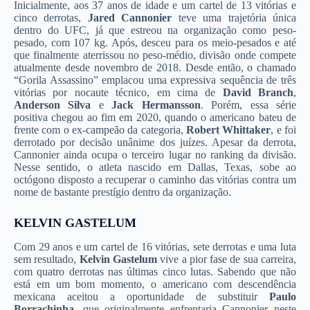
Inicialmente, aos 37 anos de idade e um cartel de 13 vitórias e
cinco derrotas,
Jared Cannonier
teve uma trajetória única
dentro do UFC, já que estreou na organização como peso-
pesado, com 107 kg. Após, desceu para os meio-pesados e até
que finalmente aterrissou no peso-médio, divisão onde compete
atualmente desde novembro de 2018. Desde então, o chamado
“Gorila Assassino” emplacou uma expressiva sequência de três
vitórias por nocaute técnico, em cima de
David Branch
,
Anderson Silva
e
Jack Hermansson
. Porém, essa série
positiva chegou ao fim em 2020, quando o americano bateu de
frente com o ex-campeão da categoria,
Robert Whittaker
, e foi
derrotado por decisão unânime dos juízes. Apesar da derrota,
Cannonier ainda ocupa o terceiro lugar no ranking da divisão.
Nesse sentido, o atleta nascido em Dallas, Texas, sobe ao
octógono disposto a recuperar o caminho das vitórias contra um
nome de bastante prestígio dentro da organização.
KELVIN GASTELUM
Com 29 anos e um cartel de 16 vitórias, sete derrotas e uma luta
sem resultado,
Kelvin Gastelum
vive a pior fase de sua carreira,
com quatro derrotas nas últimas cinco lutas. Sabendo que não
está em um bom momento, o americano com descendência
mexicana aceitou a oportunidade de substituir
Paulo
Borrachinha
, que originalmente enfrentaria Cannonier neste