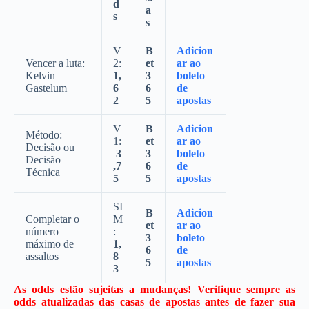
d
a
s
s
V
B
Adicion
Vencer a luta:
2:
et
ar ao
Kelvin
1,
3
boleto
Gastelum
6
6
de
2
5
apostas
V
B
Adicion
Método:
1:
et
ar ao
Decisão ou
3
3
boleto
Decisão
,7
6
de
Técnica
5
5
apostas
SI
B
Adicion
Completar o
M
et
ar ao
número
:
3
boleto
máximo de
1,
6
de
assaltos
8
5
apostas
3
As odds estão sujeitas a mudanças! Verifique sempre as
odds atualizadas das casas de apostas antes de fazer sua