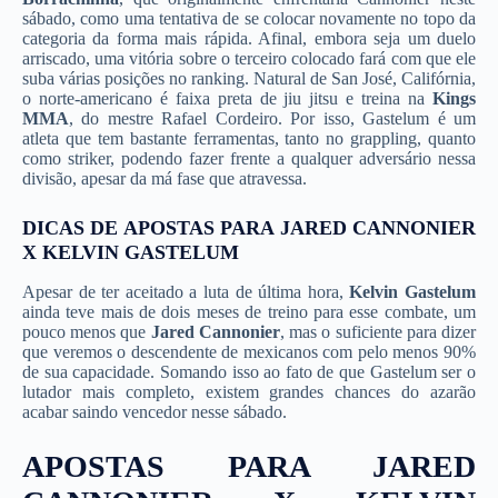
sábado, como uma tentativa de se colocar novamente no topo da
categoria da forma mais rápida. Afinal, embora seja um duelo
arriscado, uma vitória sobre o terceiro colocado fará com que ele
suba várias posições no ranking. Natural de San José, Califórnia,
o norte-americano é faixa preta de jiu jitsu e treina na
Kings
MMA
, do mestre Rafael Cordeiro. Por isso, Gastelum é um
atleta que tem bastante ferramentas, tanto no grappling, quanto
como striker, podendo fazer frente a qualquer adversário nessa
divisão, apesar da má fase que atravessa.
DICAS DE APOSTAS PARA JARED CANNONIER
X KELVIN GASTELUM
Apesar de ter aceitado a luta de última hora,
Kelvin Gastelum
ainda teve mais de dois meses de treino para esse combate, um
pouco menos que
Jared Cannonier
, mas o suficiente para dizer
que veremos o descendente de mexicanos com pelo menos 90%
de sua capacidade. Somando isso ao fato de que Gastelum ser o
lutador mais completo, existem grandes chances do azarão
acabar saindo vencedor nesse sábado.
APOSTAS PARA JARED