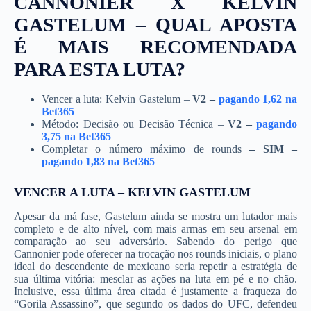
CANNONIER X KELVIN
GASTELUM – QUAL APOSTA
É MAIS RECOMENDADA
PARA ESTA LUTA?
Vencer a luta: Kelvin Gastelum –
V2
–
pagando 1,62 na
Bet365
Método: Decisão ou Decisão Técnica –
V2
–
pagando
3,75 n
a
Bet365
Completar o número máximo de rounds
– SIM –
pagando 1,83 na Bet365
VENCER A LUTA – KELVIN GASTELUM
Apesar da má fase, Gastelum ainda se mostra um lutador mais
completo e de alto nível, com mais armas em seu arsenal em
comparação ao seu adversário. Sabendo do perigo que
Cannonier pode oferecer na trocação nos rounds iniciais, o plano
ideal do descendente de mexicano seria repetir a estratégia de
sua última vitória: mesclar as ações na luta em pé e no chão.
Inclusive, essa última área citada é justamente a fraqueza do
“Gorila Assassino”, que segundo os dados do UFC, defendeu