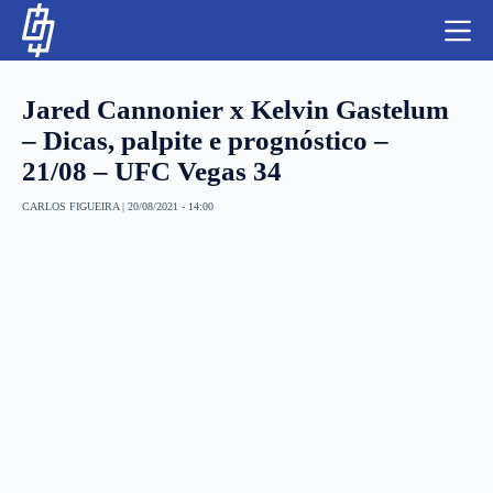
S
k
i
p
t
Jared Cannonier x Kelvin Gastelum
o
c
– Dicas, palpite e prognóstico –
o
21/08 – UFC Vegas 34
n
t
NBA
e
CARLOS FIGUEIRA
|
20/08/2021 - 14:00
n
LUTAS E MMA
t
NFL
MLS
APOSTAS LEGAL