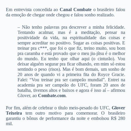
Em entrevista concedida ao
Canal Combate
o brasileiro falou
da emoção de chegar onde chegou e falou sonho realizado.
– Não tenho palavras pra descrever a minha felicidade.
Tentando acalmar, mas é a meditação, pensar na
positividade da vida, na espiritualidade das coisas e
sempre acreditar no positivo. Sugar as coisas positivas. E
treinar pra c***, que foi o que fiz, treino muito, sou bom
pra caramba e está provado que o meu jiu-jítsu é o melhor
do mundo. Eu tenho que olhar aqui (o cinturão). Vou
deixar alguém segurar pra ficar olhando, em mim só estou
sentindo o peso (risos). Mas é bom demais, um sonho de
20 anos de quando vi a primeira fita do Royce Gracie.
Falei: “Vou treinar pra ser campeão mundial”. Entrei na
academia pra ser campeão do UFC, foram 20 anos de
batalha, tivemos altos e baixos e agora é isso aí – afirmou
Glover, ao
Combate.com
.
Por fim, além de celebrar o título meio-pesado do UFC,
Glover
Teixeira
tem outro motivo para comemorar. O brasileiro
garantiu o bônus de performance da noite e embolsou R$ 280
mil.