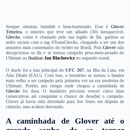
Sempre otimista, humilde e bem-humorado. Esse é
Glover
Teixeira
, o mineiro que teve um sábado (30) inesquecível.
Glovão
, como é chamado pela sua legião de fãs, ganhou as
redes sociais com a tag #TeamGlovão, chegando a ser um dos
assuntos mais comentados do twitter no Brasil. Pois
Glover
não
decepcionou os fãs e se tornou campeão peso-meio-pesado do
Ultimate ao
finalizar
Jan Blachowicz
no segundo round.
O duelo foi a luta principal do
UFC 267
, na Ilha da Luta, em
Abu Dhabi (EAU). Com isso, o brasileiro se tornou o lutador
mais velho a ser campeão pela primeira vez na era moderna do
Ultimate. Porém, pra chegar onde chegou a caminhada de
Glovão
foi dura. O brasileiro precisou vencer cinco lutas
consecutivas até conquistar a chance de desafiar o campeão.
Glover já havia sido derrotado para Jon Jones em disputa de
cinturão, mas acabou derrotado.
A caminhada de Glover até o