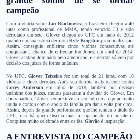
grande sonho de se tornar
campeão
Com a vitória sobre
Jan Blachowicz
, o brasileiro chegou a 40
lutas como profissional de MMA, tendo vencido 33 e sido
derrotado em sete. Glover chegou ao UFC em maio de 2012
quando em sua estreia derrotou
Kyle Kingsbury
via finalização.
Assim, conseguiu enfileirar cinco vitórias consecutivas até
conquistar a chance de enfrentar Jon Jones, em abril de 2014.
Glover acabou dominado pelo americano, e a derrota só veio por
decisão dos juízes de forma unânime.
No UFC,
Glover Teixeira
fez um total de 21 lutas, com 16
vitórias e cinco derrotas. Após sua derrota mais recente contra
Corey Anderson
em julho de 2018, também por decisão
unânime dos juízes, muitos passaram a duvidar de Glover. Em
contrapartida, Glover sempre teve ao seu lado uma equipe muito
unida e contou com o apoio da família pra dar a volta por cima.
Assim, depois da grande performance que lhe rendeu o título do
UFC, não há quem discuta mais a capacidade do brasileiro.
Conquista muito celebrada entre os fãs.
Glovão
é inspiração.
A ENTREVISTA DO CAMPEÃO