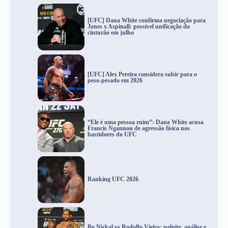
[UFC] Dana White confirma negociação para
Jones x Aspinall: possível unificação do
cinturão em julho
[UFC] Alex Pereira considera subir para o
peso-pesado em 2026
“Ele é uma pessoa ruim”: Dana White acusa
Francis Ngannou de agressão física nos
bastidores do UFC
Ranking UFC 2026
Bo Nickal vs Rodolfo Vieira: palpite, análise e