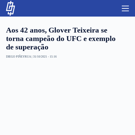
S
k
i
p
t
Aos 42 anos, Glover Teixeira se
o
c
torna campeão do UFC e exemplo
o
de superação
n
t
NBA
e
DIEGO PIÑEYRUA
|
31/10/2021 - 15:16
n
LUTAS E MMA
t
NFL
MLS
APOSTAS LEGAL