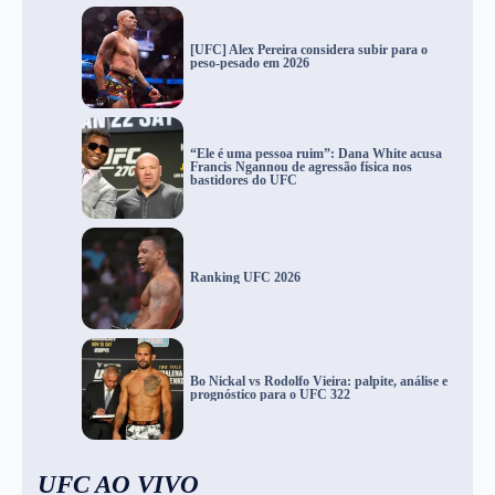
[UFC] Alex Pereira considera subir para o
peso-pesado em 2026
“Ele é uma pessoa ruim”: Dana White acusa
Francis Ngannou de agressão física nos
bastidores do UFC
Ranking UFC 2026
Bo Nickal vs Rodolfo Vieira: palpite, análise e
prognóstico para o UFC 322
UFC AO VIVO