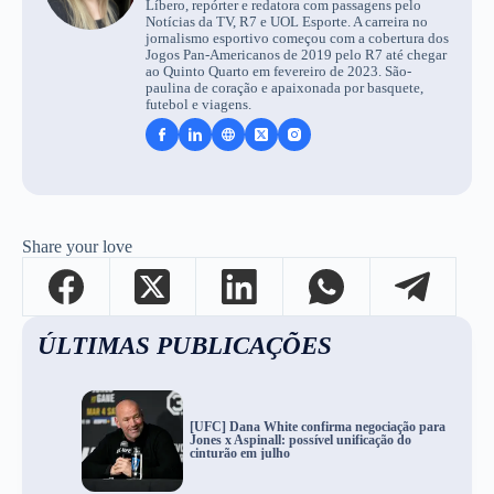
Líbero, repórter e redatora com passagens pelo
Notícias da TV, R7 e UOL Esporte. A carreira no
jornalismo esportivo começou com a cobertura dos
Jogos Pan-Americanos de 2019 pelo R7 até chegar
ao Quinto Quarto em fevereiro de 2023. São-
paulina de coração e apaixonada por basquete,
futebol e viagens.
Share your love
ÚLTIMAS PUBLICAÇÕES
[UFC] Dana White confirma negociação para
Jones x Aspinall: possível unificação do
cinturão em julho