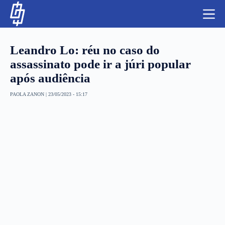
S
k
i
p
t
Leandro Lo: réu no caso do
o
c
assassinato pode ir a júri popular
o
após audiência
n
t
NBA
e
PAOLA ZANON
|
23/05/2023 - 15:17
n
LUTAS E MMA
t
NFL
MLS
APOSTAS LEGAL