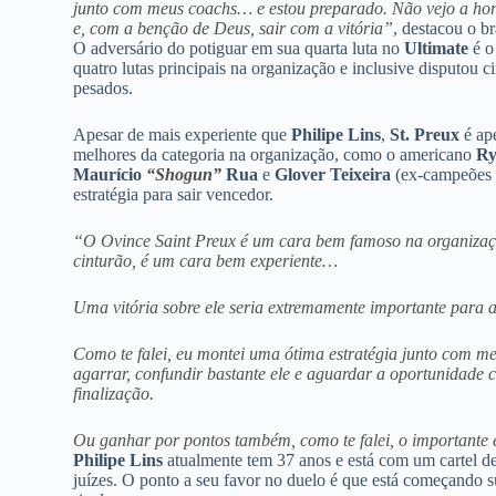
junto com meus coachs… e estou preparado. Não vejo a hora 
e, com a benção de Deus, sair com a vitória”
, destacou o br
O adversário do potiguar em sua quarta luta no
Ultimate
é o
quatro lutas principais na organização e inclusive disputou 
pesados.
Apesar de mais experiente que
Philipe Lins
,
St. Preux
é ap
melhores da categoria na organização, como o americano
Ry
Maurício
“Shogun”
Rua
e
Glover Teixeira
(ex-campeões
estratégia para sair vencedor.
“O Ovince Saint Preux é um cara bem famoso na organização, 
cinturão, é um cara bem experiente…
Uma vitória sobre ele seria extremamente importante para
Como te falei, eu montei uma ótima estratégia junto com 
agarrar, confundir bastante ele e aguardar a oportunidad
finalização.
Ou ganhar por pontos também, como te falei, o importante é
Philipe Lins
atualmente tem 37 anos e está com um cartel de 
juízes. O ponto a seu favor no duelo é que está começando s