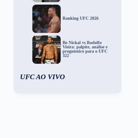
Ranking UFC 2026
Bo Nickal vs Rodolfo
Vieira: palpite, análise e
prognóstico para o UFC
322
UFC AO VIVO