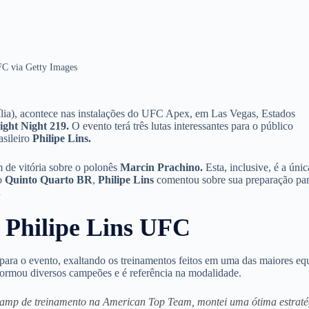
C via Getty Images
asília), acontece nas instalações do UFC Apex, em Las Vegas, Estados
ght Night 219.
O evento terá três lutas interessantes para o público
asileiro
Philipe Lins.
 de vitória sobre o polonês
Marcin Prachino.
Esta, inclusive, é a únic
ao
Quinto Quarto BR
,
Philipe Lins
comentou sobre sua preparação pa
.
m Philipe Lins UFC
para o evento, exaltando os treinamentos feitos em uma das maiores eq
formou diversos campeões e é referência na modalidade.
 camp de treinamento na American Top Team, montei uma ótima estraté