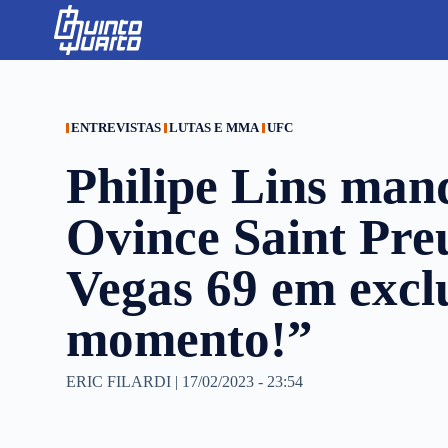
S
k
i
p
t
o
c
ENTREVISTAS
LUTAS E MMA
UFC
o
n
Philipe Lins man
t
e
n
Ovince Saint Pre
t
Vegas 69 em excl
momento!”
ERIC FILARDI
|
17/02/2023 - 23:54