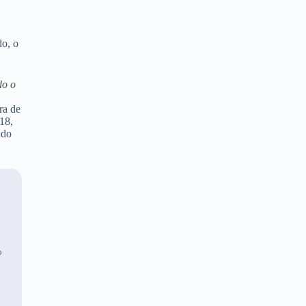
do, o
do o
ra de
18,
ndo
o