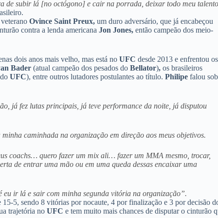
de subir lá [no octógono] e cair na porrada, deixar todo meu talento
asileiro.
 veterano
Ovince Saint Preux,
um duro adversário, que já encabeçou
cinturão contra a lenda americana
Jon Jones,
então campeão dos meio-
enas dois anos mais velho, mas está no
UFC
desde 2013 e enfrentou o
an Bader
(atual campeão dos pesados do
Bellator
)
,
os brasileiros
 do
UFC
), entre outros lutadores postulantes ao título.
Philipe
falou sob
já fez lutas principais, já teve performance da noite, já disputou
 a minha caminhada na organização em direção aos meus objetivos.
meus coachs… quero fazer um mix ali… fazer um MMA mesmo, trocar,
e certa de entrar uma mão ou em uma queda dessas encaixar uma
 eu ir lá e sair com minha segunda vitória na organização”.
15-5, sendo 8 vitórias por nocaute, 4 por finalização e 3 por decisão d
ua trajetória no
UFC
e tem muito mais chances de disputar o cinturão 