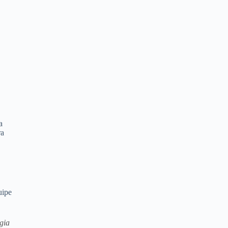
a
ra
uipe
gia