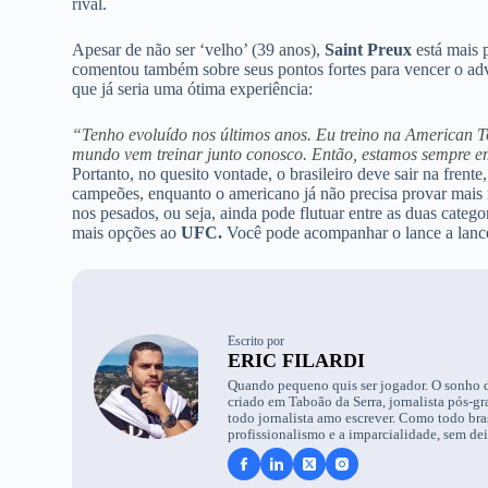
rival.
Apesar de não ser ‘velho’ (39 anos),
Saint Preux
está mais 
comentou também sobre seus pontos fortes para vencer o a
que já seria uma ótima experiência:
“Tenho evoluído nos últimos anos. Eu treino na American 
mundo vem treinar junto conosco. Então, estamos sempre 
Portanto, no quesito vontade, o brasileiro deve sair na fren
campeões, enquanto o americano já não precisa provar mais
nos pesados, ou seja, ainda pode flutuar entre as duas cate
mais opções ao
UFC.
Você pode acompanhar o lance a lan
Escrito por
ERIC FILARDI
Quando pequeno quis ser jogador. O sonho de
criado em Taboão da Serra, jornalista pós
todo jornalista amo escrever. Como todo bra
profissionalismo e a imparcialidade, sem de