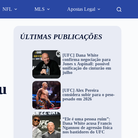
NFL
MLS
Apostas Legal
ÚLTIMAS PUBLICAÇÕES
[UFC] Dana White
confirma negociação para
Jones x Aspinall: possível
unificação do cinturão em
julho
u
[UFC] Alex Pereira
considera subir para o peso-
pesado em 2026
“Ele é uma pessoa ruim”:
Dana White acusa Francis
Ngannou de agressão física
nos bastidores do UFC