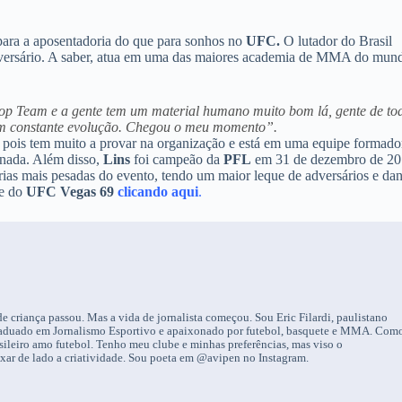
para a aposentadoria do que para sonhos no
UFC.
O lutador do Brasil
dversário. A saber, atua em uma das maiores academia de MMA do mun
Top Team e a gente tem um material humano muito bom lá, gente de to
em constante evolução. Chegou o meu momento”.
te, pois tem muito a provar na organização e está em uma equipe formado
 nada. Além disso,
Lins
foi campeão da
PFL
em 31 de dezembro de 20
gorias mais pesadas do evento, tendo um maior leque de adversários e da
ce do
UFC Vegas 69
clicando aqui
.
 criança passou. Mas a vida de jornalista começou. Sou Eric Filardi, paulistano
-graduado em Jornalismo Esportivo e apaixonado por futebol, basquete e MMA. Com
sileiro amo futebol. Tenho meu clube e minhas preferências, mas viso o
ixar de lado a criatividade. Sou poeta em @avipen no Instagram.