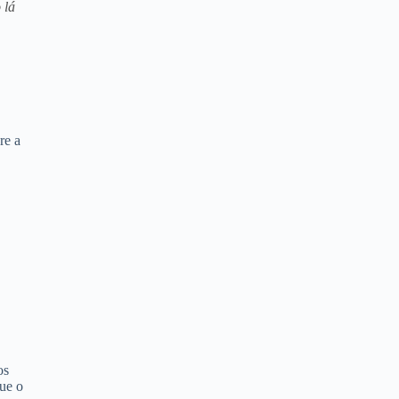
 lá
s
re a
os
que o