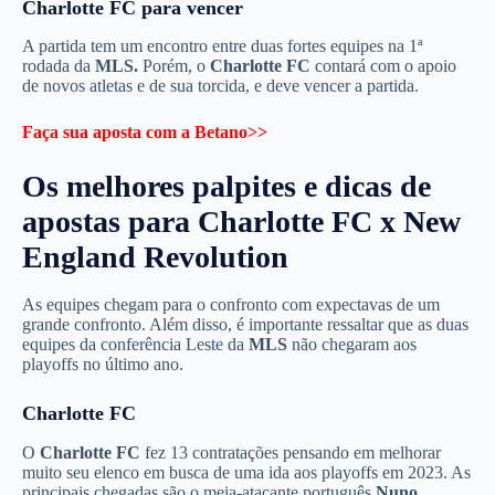
Charlotte FC para vencer
A partida tem um encontro entre duas fortes equipes na 1ª
rodada da
MLS.
Porém, o
Charlotte FC
contará com o apoio
de novos atletas e de sua torcida, e deve vencer a partida.
Faça sua aposta com a Betano>>
Os melhores palpites e dicas de
apostas para
Charlotte FC x New
England Revolution
As equipes chegam para o confronto com expectavas de um
grande confronto. Além disso, é importante ressaltar que as duas
equipes da conferência Leste da
MLS
não chegaram aos
playoffs no último ano.
Charlotte FC
O
Charlotte FC
fez 13 contratações pensando em melhorar
muito seu elenco em busca de uma ida aos playoffs em 2023. As
principais chegadas são o meia-atacante português
Nuno