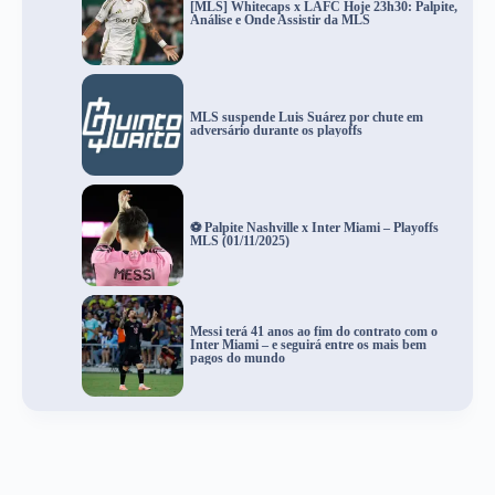
[MLS] Whitecaps x LAFC Hoje 23h30: Palpite,
Análise e Onde Assistir da MLS
MLS suspende Luis Suárez por chute em
adversário durante os playoffs
⚽ Palpite Nashville x Inter Miami – Playoffs
MLS (01/11/2025)
Messi terá 41 anos ao fim do contrato com o
Inter Miami – e seguirá entre os mais bem
pagos do mundo