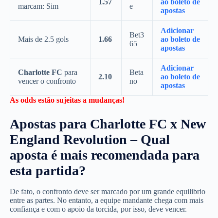
1.57
ao boleto de
marcam: Sim
e
apostas
Adicionar
Bet3
Mais de 2.5 gols
1.66
ao boleto de
65
apostas
Adicionar
Charlotte FC
para
Beta
2.10
ao boleto de
vencer o confronto
no
apostas
As odds estão sujeitas a mudanças!
Apostas para
Charlotte FC x New
England Revolution
– Qual
aposta é mais recomendada para
esta partida
?
De fato, o confronto deve ser marcado por um grande equilibrio
entre as partes. No entanto, a equipe mandante chega com mais
confiança e com o apoio da torcida, por isso, deve vencer.