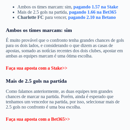
Ambos os times marcam: sim,
pagando 1.57 na Stake
Mais de 2.5 gols na partida,
pagando 1.66 na Bet365
Charlotte FC
para vencer,
pagando 2.10 na Betano
Ambos os times marcam: sim
É muito provável que o confronto tenha grandes chances de gols
para os dois lados, e considerando o que dizem as casas de
apostas, somado as notícias recentes dos dois clubes, apostar em
ambas as equipes marcam é uma ótima escolha.
Faça sua aposta com a Stake>>
Mais de 2.5 gols na partida
Como falamos anteriormente, as duas equipes tem grandes
chances de marcar na partida. Porém, ainda é esperado que
tenhamos um vencedor na partida, por isso, selecionar mais de
2.5 gols no confronto é uma boa escolha.
Faça sua aposta com a Bet365>>