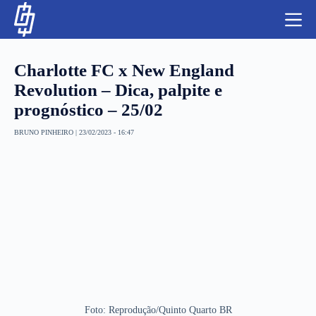
S
k
i
p
t
Charlotte FC x New England
o
c
Revolution – Dica, palpite e
o
prognóstico – 25/02
n
t
NBA
e
BRUNO PINHEIRO
|
23/02/2023 - 16:47
n
LUTAS E MMA
t
NFL
MLS
APOSTAS LEGAL
Foto: Reprodução/Quinto Quarto BR