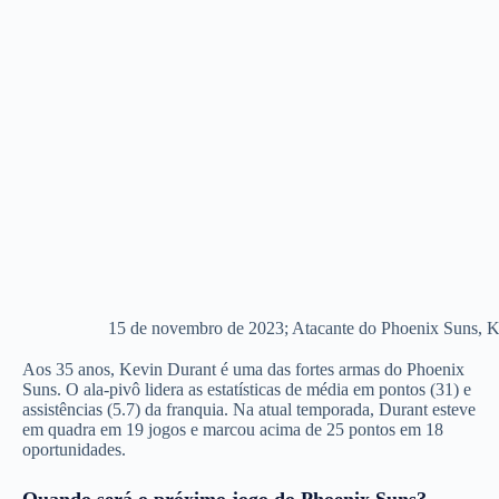
15 de novembro de 2023; Atacante do Phoenix Suns, Ke
Aos 35 anos, Kevin Durant é uma das fortes armas do Phoenix
Suns. O ala-pivô lidera as estatísticas de média em pontos (31) e
assistências (5.7) da franquia. Na atual temporada, Durant esteve
em quadra em 19 jogos e marcou acima de 25 pontos em 18
oportunidades.
Quando será o próximo jogo do Phoenix Suns?