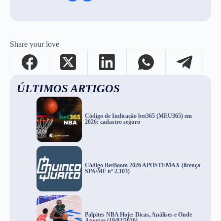
Share your love
ÚLTIMOS ARTIGOS
Código de Indicação bet365 (MEU365) em
2026: cadastro seguro
Código BetBoom 2026 APOSTEMAX (licença
SPA/MF nº 2.103)
Palpites NBA Hoje: Dicas, Análises e Onde
Apostar (19/02/2026)