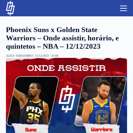
S
k
i
p
t
Phoenix Suns x Golden State
o
c
Warriors – Onde assistir, horário, e
o
quintetos – NBA – 12/12/2023
n
t
NBA
e
ALICE TAMASHIRO
|
11/12/2023 - 23:00
n
LUTAS E MMA
t
NFL
MLS
APOSTAS LEGAL