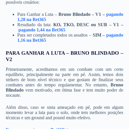
possíveis cenários:
Para Ganhar a Luta –
Bruno Blindado
– V1 –
pagando
1,28 na Bet365
Resultado da luta:
KO, TKO, DESC ou SUB
– V1 –
pagando 1,44 na Bet365
Para ser completados todos os assaltos –
SIM
–
pagando
1,16 na Bet365
PARA GANHAR A LUTA – BRUNO BLINDADO –
V2
Primeiramente, acreditamos em um combate com um certo
equilíbrio, principalmente na parte em pé. Assim, temos dois
strikers de bom nível técnico e que gostam de finalizar seus
combates antes do tempo regulamentar. No entanto,
Bruno
Blindado
vem motivado, em ótima fase e tem muito poder de
nocaute.
Além disso, caso se sinta ameaçado em pé, pode em algum
momento levar a luta para o solo, onde tem melhores posições
técnicas e um ground and pound muito efetivo.