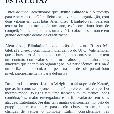
ESTA LUTA?
Antes de tudo, acreditamos que
Bruno Blindado
é o favorito
para esse combate. O brasileiro está invicto na organização, com
duas vitórias em duas lutas. Além disso,
Blindado
vem para sua
terceira luta em menos de um ano, está com ritmo bom de
competição e sabe que mais uma vitória coloca o seu nome em
grande destaque dentro da organização.
Além disso,
Blindado
é ex-campeão do evento
Russo M1
Global
e chegou com muita moral dentro do UFC. Vale lembrar
que o brasileiro já mencionou em algumas entrevistas que tem
um contrato com valores bem mais altos que a maioria dos
lutadores que entram na organização. Na parte técnica,
Bruno
é
um striker muito técnico em pé e na luta de solo possui bom
nível, pincipalmente na parte defensiva.
Do outro lado, temos
Jordan Wright
um faixa-preta de Karatê,
que assim como seu oponente, também prefere a luta em pé. Do
mesmo modo,
Wright
tem uma trocaçao muito técnica, boas
combinações, maior envergadura e muitas variações em seus
ataques. Entretanto,
Jordan
tem muitas deficiências no jogo de
grappling, e caso a luta vá para o solo o brasileiro tem grandes
chances de vencer o combate. Enfim, consideramos três