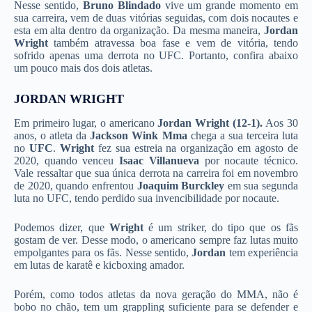
Nesse sentido,
Bruno Blindado
vive um grande momento em
sua carreira, vem de duas vitórias seguidas, com dois nocautes e
esta em alta dentro da organização. Da mesma maneira,
Jordan
Wright
também atravessa boa fase e vem de vitória, tendo
sofrido apenas uma derrota no UFC. Portanto, confira abaixo
um pouco mais dos dois atletas.
JORDAN WRIGHT
Em primeiro lugar, o americano
Jordan Wright (12-1).
Aos 30
anos, o atleta da
Jackson Wink Mma
chega a sua terceira luta
no
UFC
.
Wright
fez sua estreia na organização em agosto de
2020, quando venceu
Isaac Villanueva
por nocaute técnico.
Vale ressaltar que sua única derrota na carreira foi em novembro
de 2020, quando enfrentou
Joaquim Burckley
em sua segunda
luta no UFC, tendo perdido sua invencibilidade por nocaute.
Podemos dizer, que
Wright
é um striker, do tipo que os fãs
gostam de ver. Desse modo, o americano sempre faz lutas muito
empolgantes para os fãs. Nesse sentido,
Jordan
tem experiência
em lutas de karatê e kicboxing amador.
Porém, como todos atletas da nova geração do MMA, não é
bobo no chão, tem um grappling suficiente para se defender e