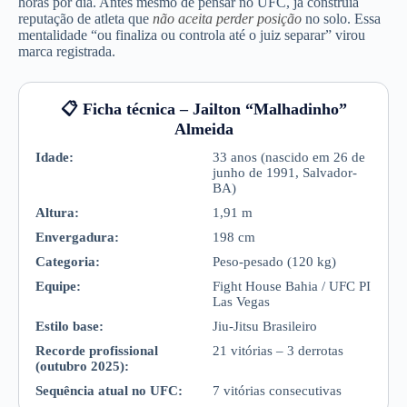
horas por dia. Antes mesmo de pensar no UFC, já construía
reputação de atleta que
não aceita perder posição
no solo. Essa
mentalidade “ou finaliza ou controla até o juiz separar” virou
marca registrada.
📋 Ficha técnica – Jailton “Malhadinho”
Almeida
Idade:
33 anos (nascido em 26 de
junho de 1991, Salvador-
BA)
Altura:
1,91 m
Envergadura:
198 cm
Categoria:
Peso-pesado (120 kg)
Equipe:
Fight House Bahia / UFC PI
Las Vegas
Estilo base:
Jiu-Jitsu Brasileiro
Recorde profissional
21 vitórias – 3 derrotas
(outubro 2025):
Sequência atual no UFC:
7 vitórias consecutivas