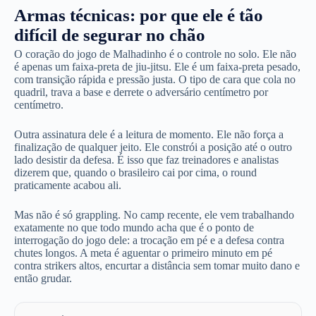
Armas técnicas: por que ele é tão
difícil de segurar no chão
O coração do jogo de Malhadinho é o controle no solo. Ele não
é apenas um faixa-preta de jiu-jitsu. Ele é um faixa-preta pesado,
com transição rápida e pressão justa. O tipo de cara que cola no
quadril, trava a base e derrete o adversário centímetro por
centímetro.
Outra assinatura dele é a leitura de momento. Ele não força a
finalização de qualquer jeito. Ele constrói a posição até o outro
lado desistir da defesa. É isso que faz treinadores e analistas
dizerem que, quando o brasileiro cai por cima, o round
praticamente acabou ali.
Mas não é só grappling. No camp recente, ele vem trabalhando
exatamente no que todo mundo acha que é o ponto de
interrogação do jogo dele: a trocação em pé e a defesa contra
chutes longos. A meta é aguentar o primeiro minuto em pé
contra strikers altos, encurtar a distância sem tomar muito dano e
então grudar.