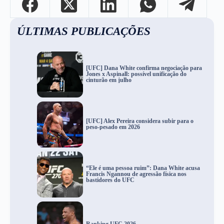
ÚLTIMAS PUBLICAÇÕES
[UFC] Dana White confirma negociação para
Jones x Aspinall: possível unificação do
cinturão em julho
[UFC] Alex Pereira considera subir para o
peso-pesado em 2026
“Ele é uma pessoa ruim”: Dana White acusa
Francis Ngannou de agressão física nos
bastidores do UFC
Ranking UFC 2026