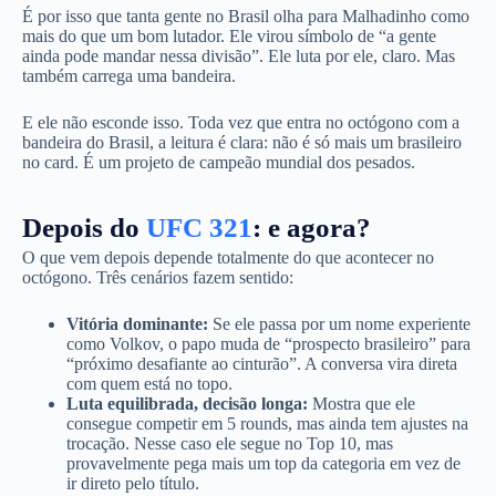
É por isso que tanta gente no Brasil olha para Malhadinho como
mais do que um bom lutador. Ele virou símbolo de “a gente
ainda pode mandar nessa divisão”. Ele luta por ele, claro. Mas
também carrega uma bandeira.
E ele não esconde isso. Toda vez que entra no octógono com a
bandeira do Brasil, a leitura é clara: não é só mais um brasileiro
no card. É um projeto de campeão mundial dos pesados.
Depois do
UFC 321
: e agora?
O que vem depois depende totalmente do que acontecer no
octógono. Três cenários fazem sentido:
Vitória dominante:
Se ele passa por um nome experiente
como Volkov, o papo muda de “prospecto brasileiro” para
“próximo desafiante ao cinturão”. A conversa vira direta
com quem está no topo.
Luta equilibrada, decisão longa:
Mostra que ele
consegue competir em 5 rounds, mas ainda tem ajustes na
trocação. Nesse caso ele segue no Top 10, mas
provavelmente pega mais um top da categoria em vez de
ir direto pelo título.