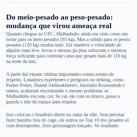
Do meio-pesado ao peso-pesado:
mudança que virou ameaça real
Quando chegou ao UFC, Malhadinho ainda era visto como um
nome para os meio-pesados (93 kg). Mas a subida para os pesos-
pesados (120 kg) mudou tudo. Ele manteve a velocidade de
alguém mais leve, levou o mesmo jiu-jitsu sufocante e mostrou
força suficiente para controlar caras que pesam mais de 110 kg
na noite da luta.
A partir daí vieram vitórias importantes contra nomes de
respeito. Lutadores experientes e perigosos no striking, como
Parker Porter, Shamil Abdurakhimov, Jairzinho Rozenstruik e
outros, acabaram encontrando o mesmo problema: se
Malhadinho encosta, cai. Se cai, ele cola no tronco, passa a
guarda e não dá espaço para respirar.
Isso colocou o brasileiro direto no radar da elite. Sem precisar
fazer barulho fora do cage, ele entrou no Top 10 dos pesados só
com desempenho. Zero personagem forçado. Só resultado.