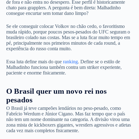
de fora e não entra no desespero. Esse perfil é historicamente
chato para grapplers. A pergunta é bem direta: Malhadinho
consegue encurtar sem tomar dano limpo?
Se ele conseguir colocar Volkov no chão cedo, o favoritismo
muda rápido, porque poucos pesos-pesados do UFC seguram o
brasileiro colado nas costas. Mas se a luta ficar muito tempo em
pé, principalmente nos primeiros minutos de cada round, a
experiência do russo conta muito.
Essa luta define mais do que
ranking
. Define se o estilo de
Malhadinho funciona também contra um striker experiente,
paciente e enorme fisicamente.
O Brasil quer um novo rei nos
pesados
O Brasil já teve campeões lendários no peso-pesado, como
Fabrício Werdum e Júnior Cigano. Mas faz tempo que o país
não tem um nome dominante na categoria. A divisão virou uma
zona mista de kickboxers gigantes, wrestlers agressivos e atletas
cada vez mais completos fisicamente.