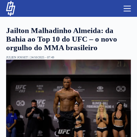
S
k
i
p
t
Jailton Malhadinho Almeida: da
o
c
Bahia ao Top 10 do UFC – o novo
o
orgulho do MMA brasileiro
n
t
NBA
e
JULIEN JOSSET
|
24/10/2025 - 07:49
n
LUTAS E MMA
t
NFL
MLS
APOSTAS LEGAL