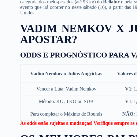
categoria dos meio-pesados (até 93 kg) do
Bellator
e pela s
evento que irá ocorrer no neste sábado (16), a partir das 1
Unidos.
VADIM NEMKOV X J
APOSTAR?
ODDS E PROGNÓSTICO PARA 
Vadim Nemkov x Julius Angçickas
Valores d
Vencer a Luta: Vadim Nemkov
V1
: 1
Método: KO, TKO ou SUB
V1
: 1
Para completar o Máximo de Rounds
NÃO:
As odds estão sujeitas a mudanças! Verifique sempre as o