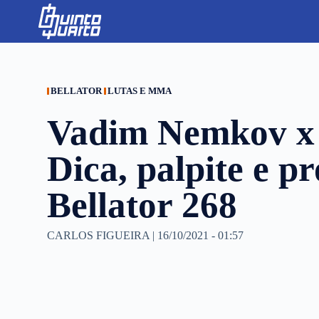
S
k
i
p
t
o
c
BELLATOR
LUTAS E MMA
o
n
Vadim Nemkov x J
t
e
n
Dica, palpite e p
t
Bellator 268
CARLOS FIGUEIRA
|
16/10/2021 - 01:57