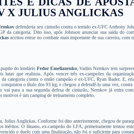
TES E DICAS DE APOST
 X JULIUS ANGLICKAS
Nemkov
defenderia seu cinturão contra o temido ex-UFC Anthony Joh
P da categoria. Dito isso, após Johnson anunciar sua saída do com
ickas
aceitou entrar no combate mais importante de sua carreira, com 
 pupilo do lendário
Fedor Emelianenko
, Vadim Nemkov tem surpree
is lutas que realizou. Após vencer três ex-campeões da organizaç
rão da categoria contra o então campeão e ex-UFC, Ryan Bader. E, e
onquistou o título dos 93 kg, e chegou a defendê-lo uma vez, contra 
usso vai para a sua segunda defesa de cinturão, Nemkov já entra co
os motivos é um camping de treinamento completo.
a, Julius Anglickas. Conforme foi dito anteriormente, chegou de paraq
os méritos. O lituano, ex-campeão do LFA, primeiramente tentou entr
encido o duelo com uma finalização, não foi o suficiente para conseg