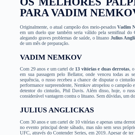
OS MELHORES PALPI
PARA VADIM NEMKOV
Originalmente, o atual campeão dos meio-pesados
Vadim 
em um duelo que também seria válido pela semifinal do G
alegando graves problemas de saúde, o lituano
Julius Angl
de um mês de preparação.
VADIM NEMKOV
Com 29 anos e um cartel de
13 vitórias e duas derrotas
, o
em sua passagem pelo Bellator, onde venceu todas as se
sequência, o russo recebeu a chance de disputar o cintu
performance surpreendente, Nemkov atropelou o campeão e c
detentor do cinturão, Phil Davis. Além disso, hoje, o r
considerável vantagem contra o lituano. Sem dúvidas, um d
JULIUS ANGLICKAS
Com 30 anos e um cartel de 10 vitórias e apenas uma derrot
no evento principal deste sábado, mas não sem seus própri
UFC, através do Contender Series, em 2019. Apesar de ter v