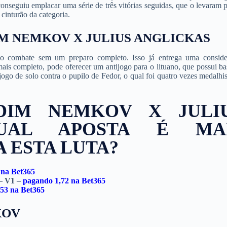
onseguiu emplacar uma série de três vitórias seguidas, que o levaram p
cinturão da categoria.
IM NEMKOV X JULIUS ANGLICKAS
no combate sem um preparo completo. Isso já entrega uma conside
is completo, pode oferecer um antijogo para o lituano, que possui ba
jogo de solo contra o pupilo de Fedor, o qual foi quatro vezes medalhi
DIM NEMKOV X JULI
UAL APOSTA É MA
 ESTA LUTA?
 na
Bet365
 –
V1
–
pagando 1,72 na
Bet365
,53 na
Bet365
KOV