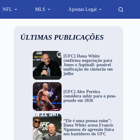
NFL
MLS
Apostas Legal
ÚLTIMAS PUBLICAÇÕES
[UFC] Dana White
confirma negociação para
Jones x Aspinall: possível
unificação do cinturão em
julho
[UFC] Alex Pereira
considera subir para o peso-
pesado em 2026
“Ele é uma pessoa ruim”:
Dana White acusa Francis
Ngannou de agressão física
nos bastidores do UFC