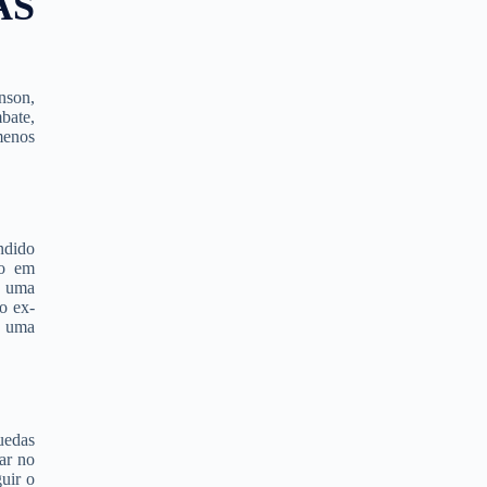
AS
nson,
bate,
menos
ndido
ão em
m uma
o ex-
m uma
uedas
ar no
uir o