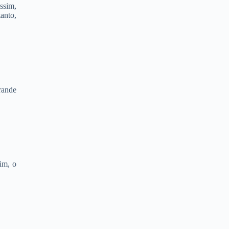
ssim,
anto,
rande
im, o