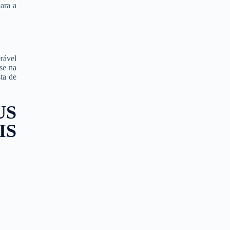
ara a
rável
se na
sta de
US
IS