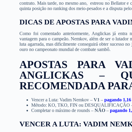
contrato. Mais tarde, no mesmo ano, estreou no Bellator e c
quinta posição no ranking dos meio-pesados e a disputa pelo 
DICAS DE APOSTAS PARA VAD
Como foi comentado anteriormente, Anglickas já entra 
vantagem para o campeão. Nemkov, além de ser o lutador ma
luta agarrada, mas dificilmente conseguirá obter sucesso no 
ouro no campeonato mundial de combate sambô.
APOSTAS PARA VA
ANGLICKAS – Q
RECOMENDADA PARA
Vencer a Luta: Vadim Nemkov –
V1
–
pagando 1,16
Método: KO, TKO, FIN ou DESQUALIFICAÇÃO
Completar o máximo de rounds –
NÃO
–
pagando 1
VENCER A LUTA: VADIM NEM