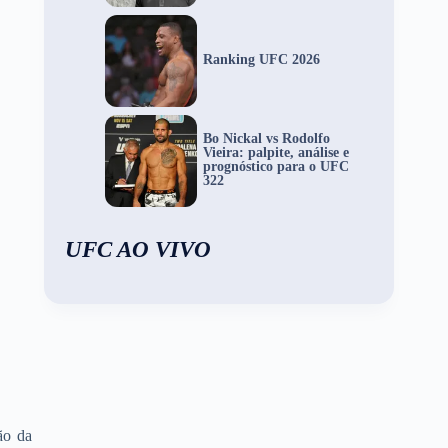
Ranking UFC 2026
Bo Nickal vs Rodolfo
Vieira: palpite, análise e
prognóstico para o UFC
322
UFC AO VIVO
rão da