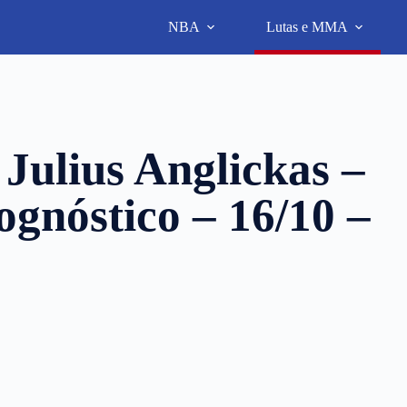
NBA
Lutas e MMA
ulius Anglickas –
rognóstico – 16/10 –