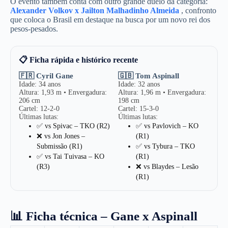
O evento também conta com outro grande duelo da categoria:
Alexander Volkov x Jailton Malhadinho Almeida
, confronto
que coloca o Brasil em destaque na busca por um novo rei dos
pesos-pesados.
📋 Ficha rápida e histórico recente
🇫🇷 Cyril Gane
🇬🇧 Tom Aspinall
Idade: 34 anos
Idade: 32 anos
Altura: 1,93 m • Envergadura:
Altura: 1,96 m • Envergadura:
206 cm
198 cm
Cartel: 12-2-0
Cartel: 15-3-0
Últimas lutas:
Últimas lutas:
✅ vs Spivac – TKO (R2)
✅ vs Pavlovich – KO
❌ vs Jon Jones –
(R1)
Submissão (R1)
✅ vs Tybura – TKO
✅ vs Tai Tuivasa – KO
(R1)
(R3)
❌ vs Blaydes – Lesão
(R1)
📊 Ficha técnica – Gane x Aspinall