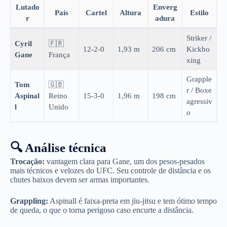
Lutado
Enverg
País
Cartel
Altura
Estilo
r
adura
Striker /
Cyril
🇫🇷
12-2-0
1,93 m
206 cm
Kickbo
Gane
França
xing
Grapple
Tom
🇬🇧
r / Boxe
Aspinal
Reino
15-3-0
1,96 m
198 cm
agressiv
l
Unido
o
🔍 Análise técnica
Trocação:
vantagem clara para Gane, um dos pesos-pesados
mais técnicos e velozes do UFC. Seu controle de distância e os
chutes baixos devem ser armas importantes.
Grappling:
Aspinall é faixa-preta em jiu-jitsu e tem ótimo tempo
de queda, o que o torna perigoso caso encurte a distância.