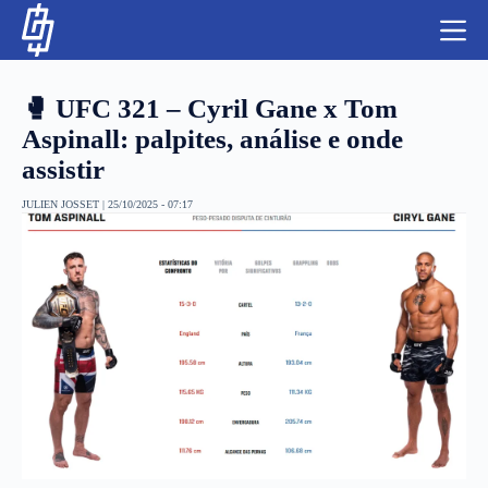
S
k
i
p
t
🥊 UFC 321 – Cyril Gane x Tom
o
c
Aspinall: palpites, análise e onde
o
assistir
n
t
NBA
e
JULIEN JOSSET
|
25/10/2025 - 07:17
n
LUTAS E MMA
t
NFL
MLS
APOSTAS LEGAL