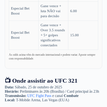
Gane vence +
Especial Bet
luta NÃO vai
6.00
Boost
para decisão
Gane vence +
Over 3.5 rounds
Especial Bet
+ 5+ golpes
15.00
Boost
significativos
conectados
As odds acima vêm do mercado internacional e podem variar. Aposte sempre
com responsabilidade.
📺 Onde assistir ao UFC 321
Data:
Sábado, 25 de outubro de 2025
Horário:
Preliminares às 20h (Brasília) / Card principal às 23h
Transmissão:
UFC Fight Pass
e canal
Combate
Local:
T-Mobile Arena, Las Vegas (EUA)