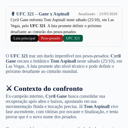
🥊 UFC 321 – Gane x Aspinall
Atualizado: : 23/05/2026
Cyril Gane enfrenta Tom Aspinall neste sábado (25/10), em Las
Vegas, pelo
UFC 321
. A luta promete definir o próximo
desafiante ao cinturão dos pesos-pesados.
Luta principal
Peso-pesado
UFC 321
O
UFC 321
traz um duelo imperdível nos pesos-pesados:
Cyril
Gane
encara o britânico
Tom Aspinall
neste sábado (25/10), em
Las Vegas. A luta promete alto nível técnico e pode definir o
próximo desafiante ao cinturão mundial.
⚔️ Contexto do confronto
Ex-campeão interino,
Cyril Gane
busca consolidar sua
recuperação após altos e baixos, apostando em sua
movimentação fluida e trocação precisa. Já
Tom Aspinall
vive
fase ascendente, com vitórias por nocaute e finalização, e tenta
provar que é o novo nome dos pesados.