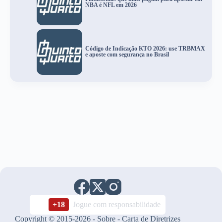
NBA é NFL em 2026
Código de Indicação KTO 2026: use TRBMAX
e aposte com segurança no Brasil
+18
Jogue com responsabilidade
Copyright © 2015-2026 -
Sobre
-
Carta de Diretrizes