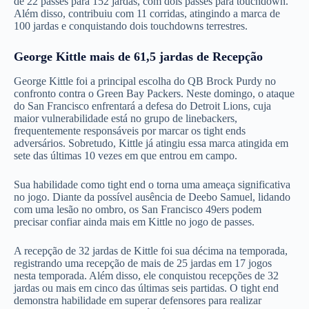
de 22 passes para 152 jardas, com dois passes para touchdown.
Além disso, contribuiu com 11 corridas, atingindo a marca de
100 jardas e conquistando dois touchdowns terrestres.
George Kittle mais de 61,5 jardas de Recepção
George Kittle foi a principal escolha do QB Brock Purdy no
confronto contra o Green Bay Packers. Neste domingo, o ataque
do San Francisco enfrentará a defesa do Detroit Lions, cuja
maior vulnerabilidade está no grupo de linebackers,
frequentemente responsáveis por marcar os tight ends
adversários. Sobretudo, Kittle já atingiu essa marca atingida em
sete das últimas 10 vezes em que entrou em campo.
Sua habilidade como tight end o torna uma ameaça significativa
no jogo. Diante da possível ausência de Deebo Samuel, lidando
com uma lesão no ombro, os San Francisco 49ers podem
precisar confiar ainda mais em Kittle no jogo de passes.
A recepção de 32 jardas de Kittle foi sua décima na temporada,
registrando uma recepção de mais de 25 jardas em 17 jogos
nesta temporada. Além disso, ele conquistou recepções de 32
jardas ou mais em cinco das últimas seis partidas. O tight end
demonstra habilidade em superar defensores para realizar