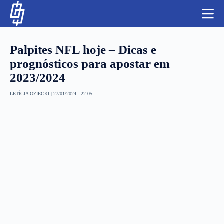
S
k
i
p
t
Palpites NFL hoje – Dicas e
o
c
prognósticos para apostar em
o
2023/2024
n
t
NBA
e
LETÍCIA OZIECKI
|
27/01/2024 - 22:05
n
LUTAS E MMA
t
NFL
MLS
APOSTAS LEGAL