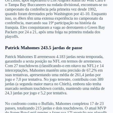
Os Lions, após superarem o Los Angeles Rams no Wild Card e
o Tampa Bay Buccaneers na rodada divisional, encontram-se no
campeonato da conferência pela primeira vez desde 1992,
quando foram derrotados pelo Washington por 41-10. Enquanto
isso, os 49ers têm uma extensa experiência no campeonato da
conferência, marcando sua 19ª participação na história da
franquia. Eles conquistaram a vaga ao derrotarem o Green Bay
Packers por 24 a 21, após uma folga na primeira rodada dos
playoffs.
Patrick Mahomes 243.5 jardas de passe
Patrick Mahomes II
arremessou 4.183 jardas nesta temporada,
garantindo a sexta posição na NFL em termos de arremessos.
Com 27 touchdowns (classificando-o em oitavo na NFL) e 14
interceptações, Mahomes mantém uma precisão de 67,2% em
suas tentativas, apresentando uma média de 261,4 jardas por
jogo e 7,0 por tentativa. No jogo terrestre, contribuiu com 389
jardas (a segunda maior marca no Chiefs), embora não tenha
marcado nenhum touchdown corrido, mantendo uma média de
24,3 jardas por jogo e 5,2 por tentativa.
No confronto contra o Buffalo, Mahomes completou 17 de 23
passes, totalizando 215 jardas e dois touchdowns. O atual MVP
do Super Bowl está prestes a fazer sua 17ª aparição nos playoffs