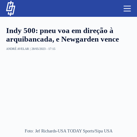
S
k
i
p
t
Indy 500: pneu voa em direção à
o
c
arquibancada, e Newgarden vence
o
n
ANDRÉ AVELAR
|
28/05/2023 - 17:15
t
NBA
e
n
LUTAS E MMA
t
NFL
MLS
APOSTAS LEGAL
Foto: Jef Richards-USA TODAY Sports/Sipa USA