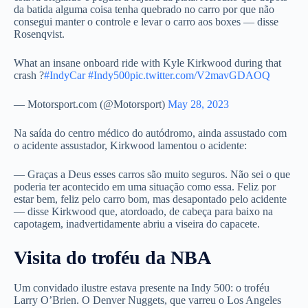
da batida alguma coisa tenha quebrado no carro por que não
consegui manter o controle e levar o carro aos boxes — disse
Rosenqvist.
What an insane onboard ride with Kyle Kirkwood during that
crash ?
#IndyCar
#Indy500
pic.twitter.com/V2mavGDAOQ
— Motorsport.com (@Motorsport)
May 28, 2023
Na saída do centro médico do autódromo, ainda assustado com
o acidente assustador, Kirkwood lamentou o acidente:
— Graças a Deus esses carros são muito seguros. Não sei o que
poderia ter acontecido em uma situação como essa. Feliz por
estar bem, feliz pelo carro bom, mas desapontado pelo acidente
— disse Kirkwood que, atordoado, de cabeça para baixo na
capotagem, inadvertidamente abriu a viseira do capacete.
Visita do troféu da NBA
Um convidado ilustre estava presente na Indy 500: o troféu
Larry O’Brien. O Denver Nuggets, que varreu o Los Angeles