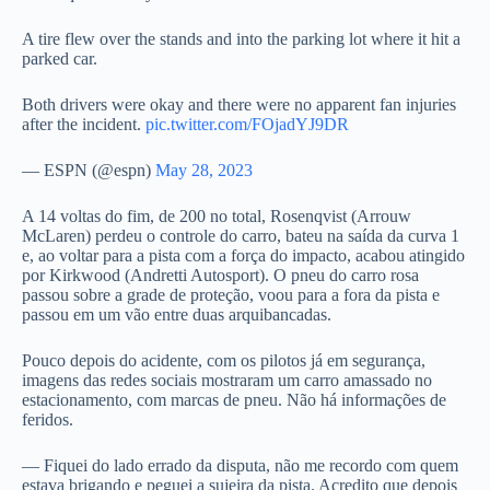
A tire flew over the stands and into the parking lot where it hit a
parked car.
Both drivers were okay and there were no apparent fan injuries
after the incident.
pic.twitter.com/FOjadYJ9DR
— ESPN (@espn)
May 28, 2023
A 14 voltas do fim, de 200 no total, Rosenqvist (Arrouw
McLaren) perdeu o controle do carro, bateu na saída da curva 1
e, ao voltar para a pista com a força do impacto, acabou atingido
por Kirkwood (Andretti Autosport). O pneu do carro rosa
passou sobre a grade de proteção, voou para a fora da pista e
passou em um vão entre duas arquibancadas.
Pouco depois do acidente, com os pilotos já em segurança,
imagens das redes sociais mostraram um carro amassado no
estacionamento, com marcas de pneu. Não há informações de
feridos.
— Fiquei do lado errado da disputa, não me recordo com quem
estava brigando e peguei a sujeira da pista. Acredito que depois