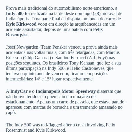
Prova mais tradicional do automobilismo norte-americano, a
Indy 500
foi realizada na tarde deste domingo (28), no oval de
Indianápolis. Já na parte final da disputa, um pneu do carro de
Kyle Kirkwood
voou em direção às arquibancadas em um
acidente assustador, depois de uma batida com
Felix
Rosenqvist
.
Josef Newgarden (Team Penske) venceu a prova ainda mais
acidentada nas voltas finais, com três relargadas, com
Marcus
Ericsson (Chip Ganassi) e Santino Ferrucci (A.J. Foyt) nas
posições seguintes.
Os brasileiros Tony Kanaan, que fez a sua
última participação na Indy 500, e Helio Castroneves, que
tentava o quinto anel de vencedor, ficaram em posições
intermediárias: 14º e 15º lugar respectivamente.
A
IndyCar
e o
Indianapolis Motor Speedway
disseram que
não houve feridos e o pneu caiu em uma área de
estacionamento. Apenas um carro de passeio, que estava parado,
apareceu com marcas de borracha e um tremendo amassado no
capô.
The Indy 500 was red-flagged after a crash involving Felix
Rosenqvist and Kyle Kirkwood.