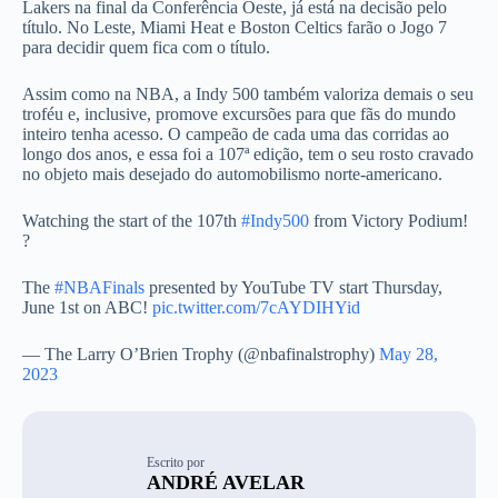
Lakers na final da Conferência Oeste, já está na decisão pelo
título. No Leste, Miami Heat e Boston Celtics farão o Jogo 7
para decidir quem fica com o título.
Assim como na NBA, a Indy 500 também valoriza demais o seu
troféu e, inclusive, promove excursões para que fãs do mundo
inteiro tenha acesso. O campeão de cada uma das corridas ao
longo dos anos, e essa foi a 107ª edição, tem o seu rosto cravado
no objeto mais desejado do automobilismo norte-americano.
Watching the start of the 107th
#Indy500
from Victory Podium!
?️
The
#NBAFinals
presented by YouTube TV start Thursday,
June 1st on ABC!
pic.twitter.com/7cAYDIHYid
— The Larry O’Brien Trophy (@nbafinalstrophy)
May 28,
2023
Escrito por
ANDRÉ AVELAR