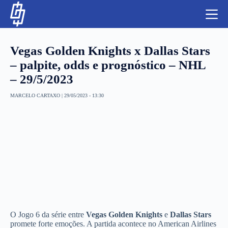
S
k
i
p
t
Vegas Golden Knights x Dallas Stars
o
c
– palpite, odds e prognóstico – NHL
o
– 29/5/2023
n
t
NBA
e
MARCELO CARTAXO
|
29/05/2023 - 13:30
n
LUTAS E MMA
t
NFL
MLS
APOSTAS LEGAL
O Jogo 6 da série entre
Vegas Golden Knights
e
Dallas Stars
promete forte emoções. A partida acontece no American Airlines