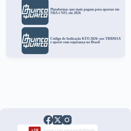
Plataformas que mais pagam para apostar em
NBA é NFL em 2026
Código de Indicação KTO 2026: use TRBMAX
e aposte com segurança no Brasil
+18
Jogue com responsabilidade