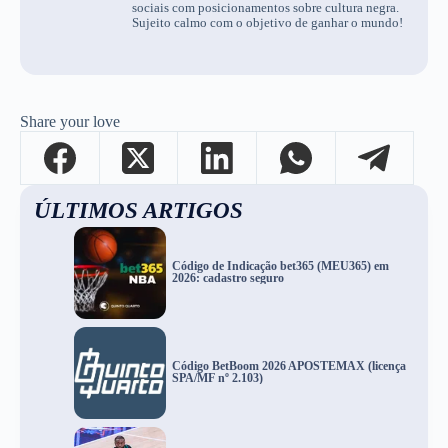
sociais com posicionamentos sobre cultura negra.
Sujeito calmo com o objetivo de ganhar o mundo!
Share your love
ÚLTIMOS ARTIGOS
Código de Indicação bet365 (MEU365) em
2026: cadastro seguro
Código BetBoom 2026 APOSTEMAX (licença
SPA/MF nº 2.103)