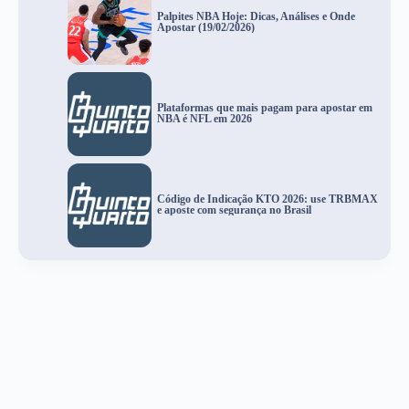
Palpites NBA Hoje: Dicas, Análises e Onde
Apostar (19/02/2026)
Plataformas que mais pagam para apostar em
NBA é NFL em 2026
Código de Indicação KTO 2026: use TRBMAX
e aposte com segurança no Brasil