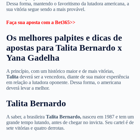
Dessa forma, mantendo o favoritismo da lutadora americana, a
sua vitória segue sendo a mais provável.
Faça sua aposta com a Bet365>>
Os melhores palpites e dicas de
apostas para
Talita Bernardo x
Yana Gadelha
A princípio, com um histórico maior e de mais vitórias,
Talita
deverá ser a vencedora, diante de sua maior experiência
em relação a lutadora oponente. Dessa forma, o americana
deverá levar a melhor.
Talita Bernardo
A saber, a brasileira
Talita Bernardo
,
nasceu em 1987 e tem um
grande tempo lutando, antes de chegar no invicta. Seu cartel é de
sete vitórias e quatro derrotas.