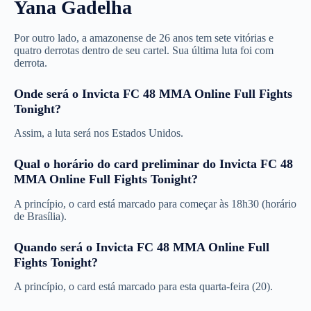
Yana Gadelha
Por outro lado, a amazonense de 26 anos tem sete vitórias e
quatro derrotas dentro de seu cartel. Sua última luta foi com
derrota.
Onde será o Invicta FC 48 MMA Online Full Fights
Tonight
?
Assim, a luta será nos Estados Unidos.
Qual o horário do card preliminar do Invicta FC 48
MMA Online Full Fights Tonight?
A princípio, o card está marcado para começar às 18h30 (horário
de Brasília).
Quando será o Invicta FC 48 MMA Online Full
Fights Tonight?
A princípio, o card está marcado para esta quarta-feira (20).