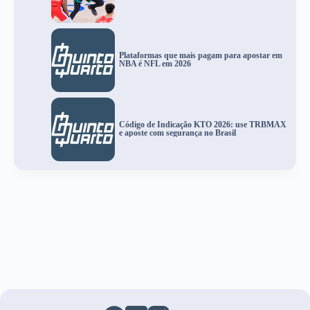
Plataformas que mais pagam para apostar em
NBA é NFL em 2026
Código de Indicação KTO 2026: use TRBMAX
e aposte com segurança no Brasil