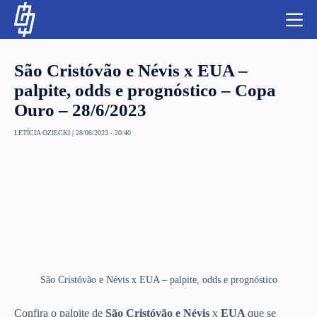
S
k
i
p
t
São Cristóvão e Névis x EUA –
o
c
palpite, odds e prognóstico – Copa
o
Ouro – 28/6/2023
n
t
NBA
e
LETÍCIA OZIECKI
|
28/06/2023 - 20:40
n
LUTAS E MMA
t
NFL
MLS
APOSTAS LEGAL
São Cristóvão e Névis x EUA – palpite, odds e prognóstico
Confira o palpite de
São Cristóvão e Névis
x
EUA
que se