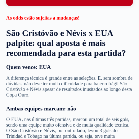
As odds estão sujeitas a mudanças!
São Cristóvão e Névis x EUA
palpite: qual aposta é mais
recomendada para esta partida?
Quem vence: EUA
A diferença técnica é grande entre as seleções. E, sem sombra de
dúvidas, não deve ter muita dificuldade para bater o frágil São
Cristóvão e Névis apesar de resultados inusitados ao longo desta
Copa Ouro.
Ambas equipes marcam: não
O EUA, nas últimas três partidas, marcou um total de seis gols,
sendo uma equipe muito ofensiva e de muita qualidade técnica.
O São Cristóvão e Névis, por outro lado, levou 3 gols do
Trinidad e Tobago na última partida, ou seja, teve muita