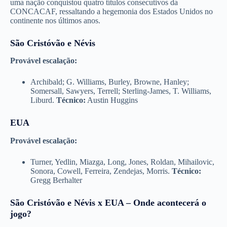
uma nação conquistou quatro títulos consecutivos da
CONCACAF, ressaltando a hegemonia dos Estados Unidos no
continente nos últimos anos.
São Cristóvão e Névis
Provável escalação:
Archibald; G. Williams, Burley, Browne, Hanley;
Somersall, Sawyers, Terrell; Sterling-James, T. Williams,
Liburd.
Técnico:
Austin Huggins
EUA
Provável escalação:
Turner, Yedlin, Miazga, Long, Jones, Roldan, Mihailovic,
Sonora, Cowell, Ferreira, Zendejas, Morris.
Técnico:
Gregg Berhalter
São Cristóvão e Névis x EUA – Onde acontecerá o
jogo?