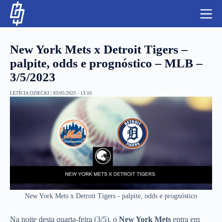
S
k
i
p
t
New York Mets x Detroit Tigers –
o
c
palpite, odds e prognóstico – MLB –
o
3/5/2023
n
t
NBA
e
LETÍCIA OZIECKI
|
03/05/2023 - 13:10
n
LUTAS E MMA
t
NFL
MLS
APOSTAS LEGAL
New York Mets x Detroit Tigers - palpite, odds e prognóstico
Na noite desta quarta-feira (3/5), o
New York Mets
entra em