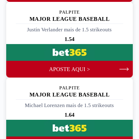
PALPITE 2
MAJOR LEAGUE BASEBALL
Justin Verlander mais de 1.5 strikeouts
1.54
APOSTE AQUI >
PALPITE 3
MAJOR LEAGUE BASEBALL
Michael Lorenzen mais de 1.5 strikeouts
1.64