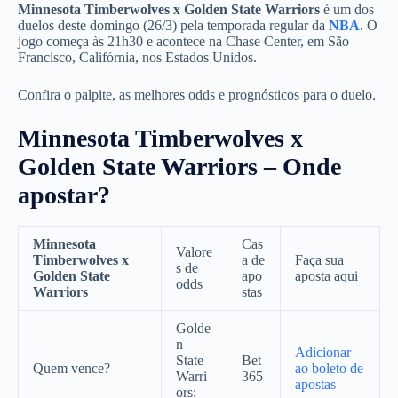
Minnesota Timberwolves x Golden State Warriors
é um dos
duelos deste domingo (26/3) pela temporada regular da
NBA
. O
jogo começa às 21h30 e acontece na Chase Center, em São
Francisco, Califórnia, nos Estados Unidos.
Confira o palpite, as melhores odds e prognósticos para o duelo.
Minnesota Timberwolves x
Golden State Warriors
– Onde
apostar?
Minnesota
Cas
Valore
Timberwolves x
a de
Faça sua
s de
Golden State
apo
aposta aqui
odds
Warriors
stas
Golde
n
Adicionar
State
Bet
Quem vence?
ao boleto de
Warri
365
apostas
ors: