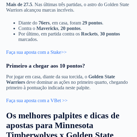
Mais de 27.5
. Nas últimas três partidas, o astro do Golden State
Warriors alcançou marcas incríveis.
Diante do
76ers
, em casa, foram
29 pontos
.
Contra o
Mavericks
,
20 pontos
.
Por último, em partida contra os
Rockets
,
30 pontos
marcados.
Faça sua aposta com a Stake>>
Primeiro a chegar aos 10 pontos?
Por jogar em casa, diante da sua torcida, o
Golden State
Warriors
deve dominar as ações no primeiro quarto, chegando
primeiro à pontuação indicada neste palpite.
Faça sua aposta com a VBet >>
Os melhores palpites e dicas de
apostas para
Minnesota
Timberwolves x Golden State