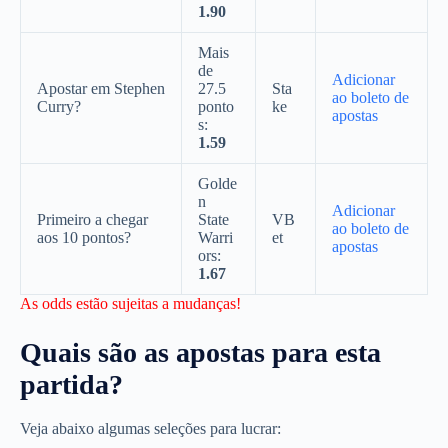
1.90
Mais
de
Adicionar
Apostar em Stephen
27.5
Sta
ao boleto de
Curry?
ponto
ke
apostas
s:
1.59
Golde
n
Adicionar
Primeiro a chegar
State
VB
ao boleto de
aos 10 pontos?
Warri
et
apostas
ors:
1.67
As odds estão sujeitas a mudanças!
Quais são as apostas para esta
partida?
Veja abaixo algumas seleções para lucrar: