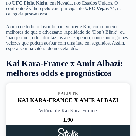
no
UFC Fight Night
, em Nevada, nos Estados Unidos. O
confronto é válido pelo card principal do
UFC Vegas 74
, na
categoria peso-mosca
Acima de tudo, o favorito para vencer é Kai, com números
melhores do que o adversário. Apelidado de ‘Don’t Blink’, ou
‘não pisque’, o lutador faz jus a este apelido, conectando golpes
velozes que podem acabar com uma luta em segundos. Assim,
espera-se uma vitória do neozelandês.
Kai Kara-France x Amir Albazi:
melhores odds e prognósticos
PALPITE 1
KAI KARA-FRANCE X AMIR ALBAZI
Vitória de Kai Kara-France
1,90