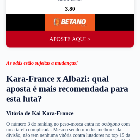
3.80
APOSTE AQUI >
As odds estão sujeitas a mudanças!
Kara-France x Albazi:
qual
aposta é mais recomendada para
esta luta
?
Vitória de Kai Kara-France
O número 3 do ranking no peso-mosca entra no octógono com
uma tarefa complicada. Mesmo sendo um dos melhores da
divisão, não tem nenhuma vitória contra lutadores no top-15 da