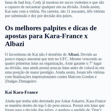
fama de bad boy, Cody já mostrou ter socos violentos e que são
a capazes de nocautear qualquer um na divisão. Ainda assim,
Kai saiu com a vitória. Na carreira, são 11 nocautes, três vitórias
por submissão e dez por decisão dos juízes.
Os melhores palpites e dicas de
apostas para
Kara-France x
Albazi
O favoritismo de Kai não é demérito de
Albazi.
Devido ao
pouco espaço amostral que tem no UFC. Mesmo vencendo as
quatro primeiras lutas na organização, Amir garante o 7° lugar
na divisão, mas ainda possui poucas lutas antes de colocá-lo em
uma posição de maior prestígio. Ainda assim, foram três vitórias
com finalizações impressionastes contra Malcom Gordon e
Zhalgas Zhmagulov.
Kai Kara-France
Ainda que tenha sido derrotado por Askar Askarov, Kara-France
se mantém dentro do top-5 do peso-mosca. Possui seis lutas que
foram para a decisão dos juízes, e ganhou o apelido de ‘Don’t