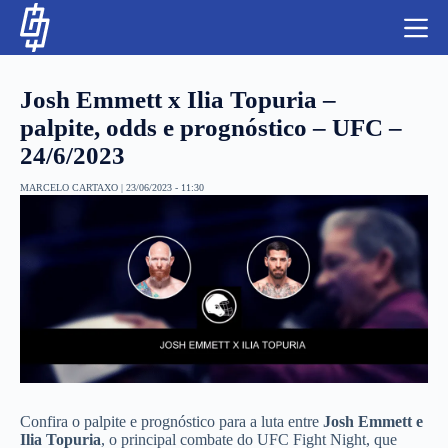
S
k
i
p
t
Josh Emmett x Ilia Topuria –
o
c
palpite, odds e prognóstico – UFC –
o
24/6/2023
n
t
NBA
e
MARCELO CARTAXO
|
23/06/2023 - 11:30
n
LUTAS E MMA
t
NFL
MLS
APOSTAS LEGAL
Confira o palpite e prognóstico para a luta entre
Josh Emmett e
Ilia Topuria
, o principal combate do UFC Fight Night, que