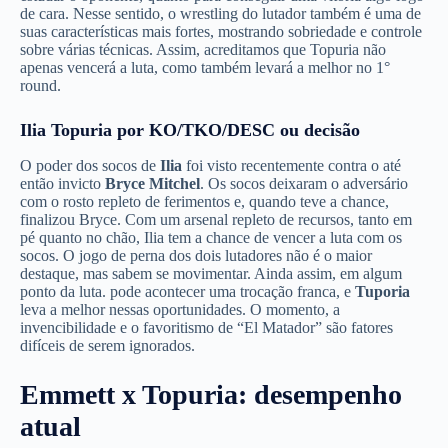
de cara. Nesse sentido, o wrestling do lutador também é uma de
suas características mais fortes, mostrando sobriedade e controle
sobre várias técnicas. Assim, acreditamos que Topuria não
apenas vencerá a luta, como também levará a melhor no 1°
round.
Ilia Topuria por KO/TKO/DESC ou decisão
O poder dos socos de
Ilia
foi visto recentemente contra o até
então invicto
Bryce Mitchel
. Os socos deixaram o adversário
com o rosto repleto de ferimentos e, quando teve a chance,
finalizou Bryce. Com um arsenal repleto de recursos, tanto em
pé quanto no chão, Ilia tem a chance de vencer a luta com os
socos. O jogo de perna dos dois lutadores não é o maior
destaque, mas sabem se movimentar. Ainda assim, em algum
ponto da luta. pode acontecer uma trocação franca, e
Tuporia
leva a melhor nessas oportunidades. O momento, a
invencibilidade e o favoritismo de “El Matador” são fatores
difíceis de serem ignorados.
Emmett x Topuria: desempenho
atual