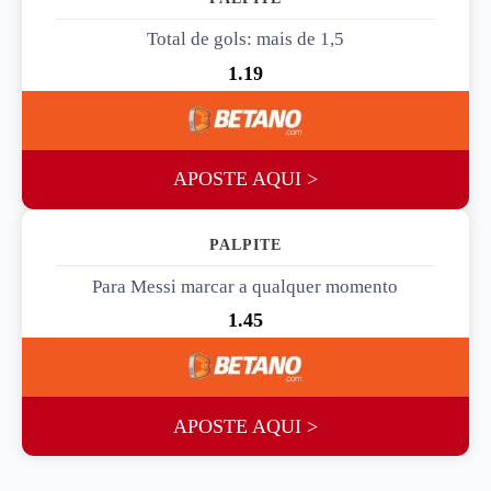
Total de gols: mais de 1,5
1.19
APOSTE AQUI >
PALPITE 3
Para Messi marcar a qualquer momento
1.45
APOSTE AQUI >