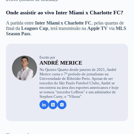
Onde assistir ao vivo Inter Miami x Charlotte FC?
A partida entre
Inter Miami x Charlotte FC
, pelas quartas de
final da
Leagues Cup
, terá transmissão na
Apple TV
via
MLS
Season Pass
.
Escrito por
ANDRÉ MERICE
No Quinto Quarto desde janeiro de 2021, André
Merice cursa o 7º período de jornalismo na
Universidade de Ribeirão Preto. Apesar de ser
torcedor do São Paulo Futebol Clube, André se
encontrou na área dos esportes americanos e hoje
se tornou "torcedor LeBron" e um admirador de
Stephen Curry, o "Víbora".