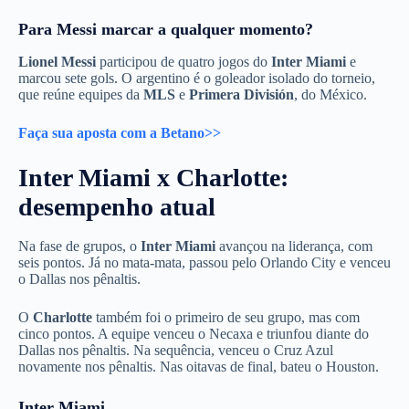
Para Messi marcar a qualquer momento?
Lionel Messi
participou de quatro jogos do
Inter Miami
e
marcou sete gols. O argentino é o goleador isolado do torneio,
que reúne equipes da
MLS
e
Primera División
, do México.
Faça sua aposta com a Betano>>
Inter Miami x Charlotte:
desempenho atual
Na fase de grupos, o
Inter Miami
avançou na liderança, com
seis pontos. Já no mata-mata, passou pelo Orlando City e venceu
o Dallas nos pênaltis.
O
Charlotte
também foi o primeiro de seu grupo, mas com
cinco pontos. A equipe venceu o Necaxa e triunfou diante do
Dallas nos pênaltis. Na sequência, venceu o Cruz Azul
novamente nos pênaltis. Nas oitavas de final, bateu o Houston.
Inter Miami