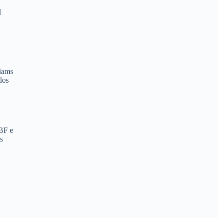
l
liams
dos
IBF e
s