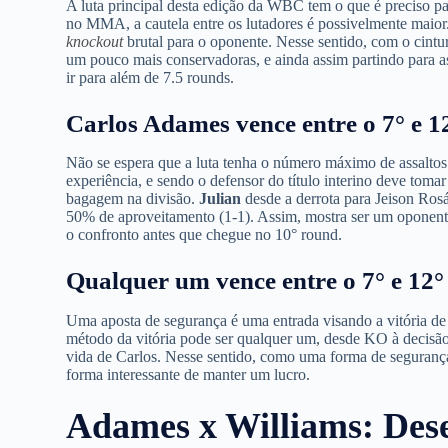
A luta principal desta edição da WBC tem o que é preciso p
no MMA, a cautela entre os lutadores é possivelmente maior
knockout
brutal para o oponente. Nesse sentido, com o cint
um pouco mais conservadoras, e ainda assim partindo para 
ir para além de 7.5 rounds.
Carlos Adames vence entre o 7° e 12
Não se espera que a luta tenha o número máximo de assaltos
experiência, e sendo o defensor do título interino deve toma
bagagem na divisão.
Julian
desde a derrota para Jeison Ros
50% de aproveitamento (1-1). Assim, mostra ser um oponen
o confronto antes que chegue no 10° round.
Qualquer um vence entre o 7° e 12° 
Uma aposta de segurança é uma entrada visando a vitória de 
método da vitória pode ser qualquer um, desde KO à decisão
vida de Carlos. Nesse sentido, como uma forma de segurança
forma interessante de manter um lucro.
Adames x Williams: Des