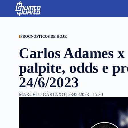
S
k
i
p
t
o
c
PROGNÓSTICOS DE HOJE
o
n
Carlos Adames x 
t
e
n
palpite, odds e 
t
24/6/2023
MARCELO CARTAXO
|
23/06/2023 - 15:30