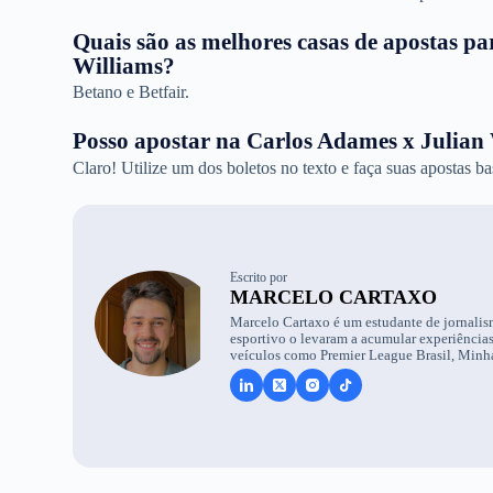
Quais são as melhores casas de apostas pa
Williams?
Betano e Betfair.
Posso apostar na Carlos Adames x Julian
Claro! Utilize um dos boletos no texto e faça suas apostas
Escrito por
MARCELO CARTAXO
Marcelo Cartaxo é um estudante de jornalis
esportivo o levaram a acumular experiências
veículos como Premier League Brasil, Minha 