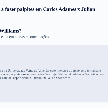
ra fazer palpites em Carlos Adames x Julian
 Williams?
 baseada em nossas recomendações.
mo na Universidade Veiga de Almeida, cujo interesse e paixão pelo jornalismo
 em várias plataformas renomadas. Sua trajetória inclui colaborações notáveis em
Torcida, Esportelandia, Futebol na Veia e ShaftScore.