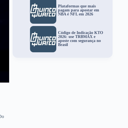
Plataformas que mais
pagam para apostar em
NBA é NFL em 2026
Código de Indicação KTO
2026: use TRBMAX e
aposte com segurança no
Brasil
 Do