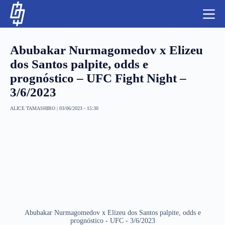
S
k
i
p
t
Abubakar Nurmagomedov x Elizeu
o
c
dos Santos palpite, odds e
o
prognóstico – UFC Fight Night –
n
t
NBA
3/6/2023
e
n
LUTAS E MMA
ALICE TAMASHIRO
|
03/06/2023 - 15:30
t
NFL
MLS
APOSTAS LEGAL
Abubakar Nurmagomedov x Elizeu dos Santos palpite, odds e
prognóstico - UFC - 3/6/2023