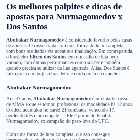
Os melhores palpites e dicas de
apostas para Nurmagomedov x
Dos Santos
Abubakar Nurmagomedov
é considerado favorito pelas casas
de apostas. O russo conta com uma forma de lutar completa,
com bons resultados via nocaute e finalização. Em contrapartida,
o brasileiro
Elizeu dos Santos
tem um estilo de luta bem
variado, com ótimas performances como
striker
e também
quando precisa se utilizar da luta agarrada. Aliás, Dos Santos é
faixa preta em jiu-jítsu brasileiro e corda preta na capoeira.
Abubakar Nurmagomedov
Aos 33 anos,
Abubakar Nurmagomedov
é um lutador russo
de MMA e que se tornou profissional da modalidade há 12 anos.
O atleta acumulou no cartel 21 combates, vencendo 17,
perdendo três e um empate — Ele é primo de Khabib
Nurmagomedov, ex-campeão do peso-leve do UFC.
Com uma forma de lutar completa, o russo consegue
desempenhar em alto nível como
striker
e também