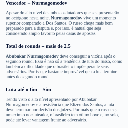
Vencedor –
Nurmagomedov
Apesar do alto nível de ambos os lutadores que se apresentarão
no octógono nesta noite,
Nurmagomedov
vive um momento
superior comparado a Dos Santos. O russo chega mais bem
preparado para a disputa e, por isso, é natual que seja
considerado amplo favorito pelas casas de apostas.
Total de rounds – mais de 2.5
Abubakar Nurmagomedov
deve conseguir a vitória após o
segundo round. Essa é não só a tendência de luta do russo, como
também a dificuldade que o brasileiro impõe perante seus
adversários. Por isso, é bastante improvável qeu a luta termine
antes do segundo round.
Luta até o fim – Sim
Tendo visto o alto nível apresentado por Abubakar
Nurmagomedov e a resistência que Elizeu dos Santos, a luta
deve terminar por decisão dos juízes. Por mais que o russo seja
um exímio nocauteador, o brasileiro tem ótimo boxe e, no solo,
pode até levar vantagem frente ao adversário.