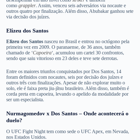
como
grappler
. Assim, venceu seis adversários via nocaute e
outros quatro por finalização. Além disso, Abubakar ganhou sete
via decisão dos juízes.
Elizeu dos Santos
Elizeu dos Santos
nasceu no Brasil e entrou no octógono pela
primeira vez em 2009. O paranaense, de 36 anos, também
chamado de ‘
Capoeira
‘, acumulou um cartel 30 confrontos,
sendo que saiu vitorioso em 23 deles e teve sete derrotas.
Entre os maiores triunfos conquistados por Dos Santos, 14
foram definidos com nocautes, seis por decisão dos juízes e
outros três com finalizações. Apesar de não explorar muito o
solo, ele é faixa preta jiu-jítsu brasileiro. Além disso, também é
corda preta em capoeira, levando o apelido da modalidade por
ser um especialista.
Nurmagomedov x Dos Santos – Onde acontecerá o
duelo?
O UFC Fight Night tem como sede o UFC Apex, em Nevada,
nos Estados Unidos.