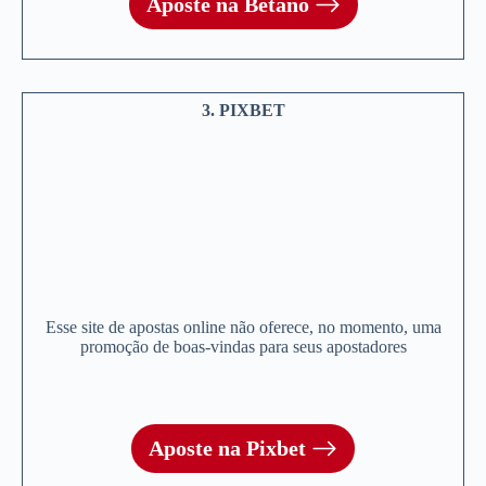
Aposte na Betano
3. PIXBET
Esse site de apostas online não oferece, no momento, uma
promoção de boas-vindas para seus apostadores
Aposte na Pixbet