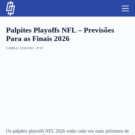
S
k
i
p
t
Palpites Playoffs NFL – Previsões
o
c
Para as Finais 2026
o
n
CAMILA
|
22/01/2023 - 07:07
t
NBA
e
n
LUTAS E MMA
t
NFL
MLS
APOSTAS LEGAL
Os palpites playoffs NFL 2026 estão cada vez mais próximos de