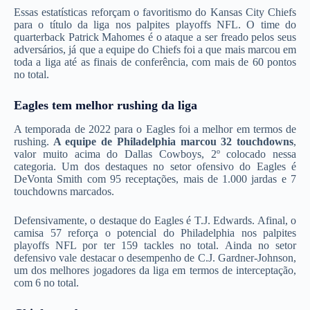
Essas estatísticas reforçam o favoritismo do Kansas City Chiefs
para o título da liga nos palpites playoffs NFL. O time do
quarterback Patrick Mahomes é o ataque a ser freado pelos seus
adversários, já que a equipe do Chiefs foi a que mais marcou em
toda a liga até as finais de conferência, com mais de 60 pontos
no total.
Eagles tem melhor rushing da liga
A temporada de 2022 para o Eagles foi a melhor em termos de
rushing.
A equipe de Philadelphia marcou 32 touchdowns
,
valor muito acima do Dallas Cowboys, 2º colocado nessa
categoria. Um dos destaques no setor ofensivo do Eagles é
DeVonta Smith com 95 receptações, mais de 1.000 jardas e 7
touchdowns marcados.
Defensivamente, o destaque do Eagles é T.J. Edwards. Afinal, o
camisa 57 reforça o potencial do Philadelphia nos palpites
playoffs NFL por ter 159 tackles no total. Ainda no setor
defensivo vale destacar o desempenho de C.J. Gardner-Johnson,
um dos melhores jogadores da liga em termos de interceptação,
com 6 no total.