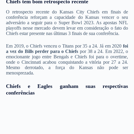
Chiefs tem bom retrospecto recente
O retrospecto recente do Kansas City Chiefs em finais de
conferência reforçam a capacidade do Kansas vencer o seu
adversário a seguir para o Super Bowl 2023. As apostas NFL
playoffs nesse mercado devem levar em consideração o fato do
Chiefs estar presente nas últimas 3 finais de sua conferência.
Em 2019, o Chiefs venceu o Titans por 35 a 24. Já em 2020
foi
a vez do Bills perder para o Chiefs
por 38 a 24. Em 2022, o
emocionante jogo entre Bengals e Chiefs foi para o overtime,
onde o Cincinnati acabou conquistando a vitória por 27 a 24.
Mesmo derrotado, a força do Kansas não pode ser
menosprezada.
Chiefs e Eagles ganham suas respectivas
conferências