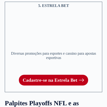
5. ESTRELA BET
Diversas promoções para esportes e cassino para apostas
esportivas
Cadastre-se na Estrela Bet
Palpites Playoffs NFL e as