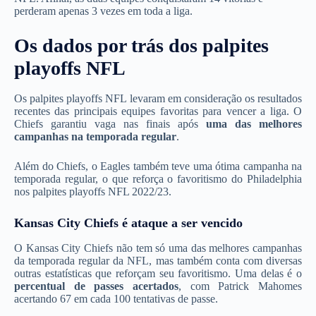
perderam apenas 3 vezes em toda a liga.
Os dados por trás dos palpites
playoffs NFL
Os palpites playoffs NFL levaram em consideração os resultados
recentes das principais equipes favoritas para vencer a liga. O
Chiefs garantiu vaga nas finais após
uma das melhores
campanhas na temporada regular
.
Além do Chiefs, o Eagles também teve uma ótima campanha na
temporada regular, o que reforça o favoritismo do Philadelphia
nos palpites playoffs NFL 2022/23.
Kansas City Chiefs é ataque a ser vencido
O Kansas City Chiefs não tem só uma das melhores campanhas
da temporada regular da NFL, mas também conta com diversas
outras estatísticas que reforçam seu favoritismo. Uma delas é o
percentual de passes acertados
, com Patrick Mahomes
acertando 67 em cada 100 tentativas de passe.