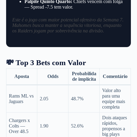
Palpite Quinto Quarto:
Chiefs vencem com folga
— Spread -7.5 tem valor.
Este é o jogo com maior potencial ofensivo da Semana 7.
Mahomes busca manter a sequência vitoriosa, enquanto
os Raiders jogam por sobrevivência na divisão.
💸 Top 3 Bets com Valor
Probabilida
Aposta
Odds
Comentário
de implícita
Valor alto
Rams ML vs
para uma
2.05
48.7%
Jaguars
equipe mais
completa
Dois ataques
Chargers x
rápidos,
Colts —
1.90
52.6%
propensos a
Over 48.5
big plays