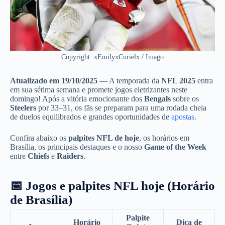
Copyright: xEmilyxCurielx / Imago
Atualizado em 19/10/2025
— A temporada da
NFL 2025
entra
em sua sétima semana e promete jogos eletrizantes neste
domingo! Após a vitória emocionante dos
Bengals
sobre os
Steelers
por 33–31, os fãs se preparam para uma rodada cheia
de duelos equilibrados e grandes oportunidades de
apostas
.
Confira abaixo os
palpites NFL de hoje
, os horários em
Brasília, os principais destaques e o nosso
Game of the Week
entre
Chiefs
e
Raiders
.
📅 Jogos e palpites NFL hoje (Horário
de Brasília)
Palpite
Horário
Dica de