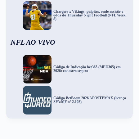
Chargers x Vikings: palpites, onde assistir e
odds do Thursday Night Football (NFL Week
8)
NFL AO VIVO
Código de Indicação bet365 (MEU365) em
2026: cadastro seguro
Código BetBoom 2026 APOSTEMAX (licença
SPA/MF nº 2.103)