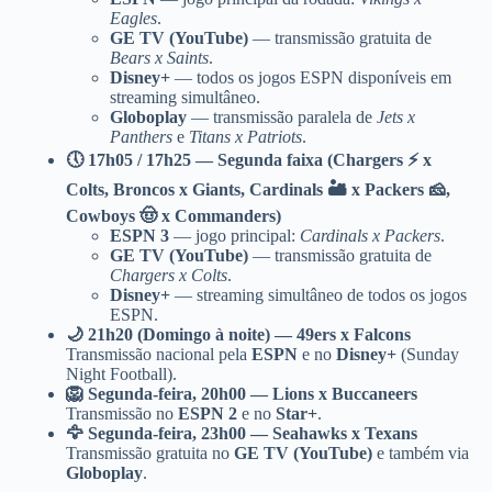
Eagles
.
GE TV (YouTube)
— transmissão gratuita de
Bears x Saints
.
Disney+
— todos os jogos ESPN disponíveis em
streaming simultâneo.
Globoplay
— transmissão paralela de
Jets x
Panthers
e
Titans x Patriots
.
🕔 17h05 / 17h25 — Segunda faixa (Chargers ⚡ x
Colts, Broncos x Giants, Cardinals 🏜️ x Packers 🧀,
Cowboys 🤠 x Commanders)
ESPN 3
— jogo principal:
Cardinals x Packers
.
GE TV (YouTube)
— transmissão gratuita de
Chargers x Colts
.
Disney+
— streaming simultâneo de todos os jogos
ESPN.
🌙 21h20 (Domingo à noite) — 49ers x Falcons
Transmissão nacional pela
ESPN
e no
Disney+
(Sunday
Night Football).
🦁 Segunda-feira, 20h00 — Lions x Buccaneers
Transmissão no
ESPN 2
e no
Star+
.
🦅 Segunda-feira, 23h00 — Seahawks x Texans
Transmissão gratuita no
GE TV (YouTube)
e também via
Globoplay
.