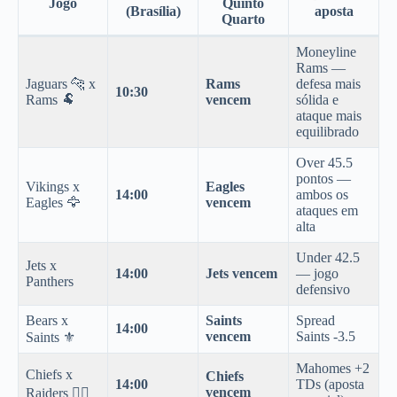
Jogo
Quinto
(Brasília)
aposta
Quarto
Moneyline
Rams —
Jaguars 🐆 x
Rams
defesa mais
10:30
Rams 🐏
vencem
sólida e
ataque mais
equilibrado
Over 45.5
pontos —
Vikings x
Eagles
14:00
ambos os
Eagles 🦅
vencem
ataques em
alta
Under 42.5
Jets x
14:00
Jets vencem
— jogo
Panthers
defensivo
Bears x
Saints
Spread
14:00
vencem
Saints -3.5
Saints ⚜️
Mahomes +2
Chiefs x
Chiefs
14:00
TDs (aposta
vencem
Raiders 🏴‍☠️