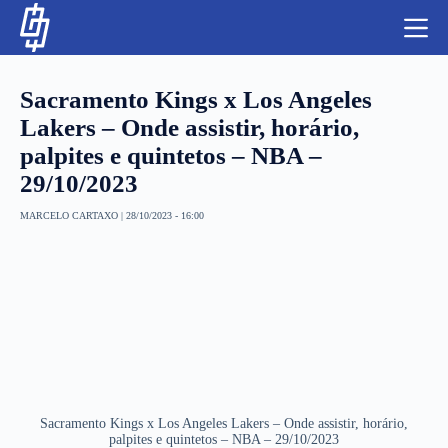
S
k
i
p
t
Sacramento Kings x Los Angeles
o
c
Lakers – Onde assistir, horário,
o
palpites e quintetos – NBA –
n
t
NBA
29/10/2023
e
n
LUTAS E MMA
MARCELO CARTAXO
|
28/10/2023 - 16:00
t
NFL
MLS
APOSTAS LEGAL
Sacramento Kings x Los Angeles Lakers – Onde assistir, horário,
palpites e quintetos – NBA – 29/10/2023