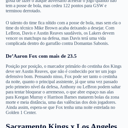
gosta de fazer o ataque adversário acelerar o jogo quando não
tem a posse de bola, mas cedeu 122 pontos para GSW e
terminou derrotado.
O talento do time fica nítido com a posse de bola, mas sem ela o
time do técnico Mike Brown acaba deixando a desejar. Com
LeBron, Davis e Austin Reaves saudáveis, os Lakers devem
vencer os matchups na defesa, mas Davis terá uma vida
complicada dentro do garrafão contra Domantas Sabonis.
De’Aaron Fox com mais de 23.5
Posição por posição, o marcador primário do cestinha dos Kings
deve ser Austin Reaves, que não é conhecido por ter um jogo
defensivo bom. Pensando nisso, Fox pode ser tanto o cestinha
da noite, quanto o principal assistente, já que uma vez passado
pelo primeiro nível da defesa, Anthony ou LeBron podem saltar
para tentar bloquear o arremesso, o que abre espaço nas alas
para Keegan Murray e Harrison Barnes matarem bolas da zona
morte e meia distância, uma das valências dos dois jogadores.
Ainda assim, espera-se que Fox tenha uma noite estrelada no
Golden 1 Center.
Sacramento Kings x Los Angeles