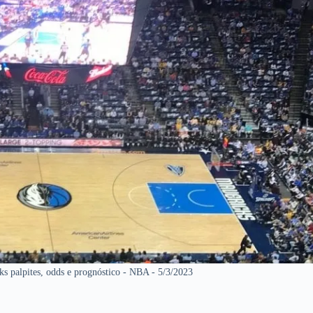
s palpites, odds e prognóstico - NBA - 5/3/2023