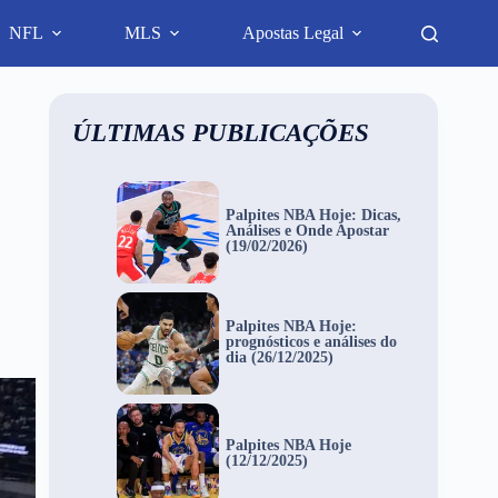
NFL
MLS
Apostas Legal
ÚLTIMAS PUBLICAÇÕES
Palpites NBA Hoje: Dicas,
Análises e Onde Apostar
(19/02/2026)
Palpites NBA Hoje:
prognósticos e análises do
dia (26/12/2025)
Palpites NBA Hoje
(12/12/2025)