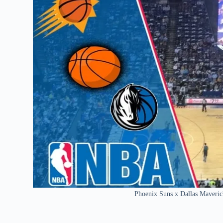
Phoenix Suns x Dallas Maverick