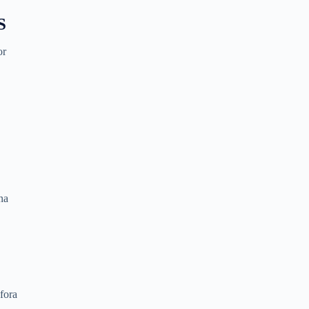
S
or
S
na
fora