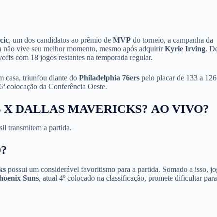
cic
, um dos candidatos ao prêmio de
MVP
do torneio, a campanha da
uia não vive seu melhor momento, mesmo após adquirir
Kyrie Irving
. D
yoffs com 18 jogos restantes na temporada regular.
m casa, triunfou diante do
Philadelphia 76ers
pelo placar de 133 a 126
6ª colocação da Conferência Oeste.
S X DALLAS MAVERICKS
?
AO VIVO?
 transmitem a partida.
?
ks
possui um considerável favoritismo para a partida. Somado a isso, j
hoenix Suns
, atual 4º colocado na classificação, promete dificultar para