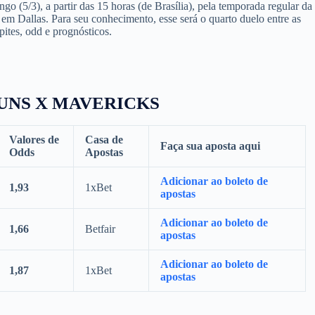
o (5/3), a partir das 15 horas (de Brasília), pela temporada regular da
, em Dallas. Para seu conhecimento, esse será o quarto duelo entre as
pites, odd e prognósticos.
UNS X MAVERICKS
Valores de
Casa de
Faça sua aposta aqui
Odds
Apostas
Adicionar ao boleto de
1,93
1xBet
apostas
Adicionar ao boleto de
1,66
Betfair
apostas
Adicionar ao boleto de
1,87
1xBet
apostas