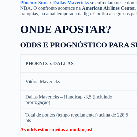
Phoenix Suns
x
Dallas Mavericks
se enfrentam neste doming
NBA. O confronto acontece na
American Airlines Center
franquias, na atual temporada da liga. Confira a seguir os pal
ONDE APOSTAR?
ODDS E PROGNÓSTICO PARA S
PHOENIX x DALLAS
Vitória Mavericks
Dallas Mavericks – Handicap -3,5 (incluindo
prorrogação)
Total de pontos (tempo regulamentar) acima de 228.5
pts
As odds estão sujeitas a mudanças!