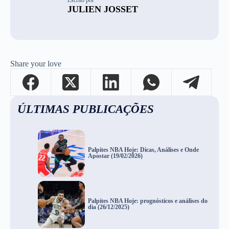
JULIEN JOSSET
Share your love
ÚLTIMAS PUBLICAÇÕES
Palpites NBA Hoje: Dicas, Análises e Onde
Apostar (19/02/2026)
Palpites NBA Hoje: prognósticos e análises do
dia (26/12/2025)