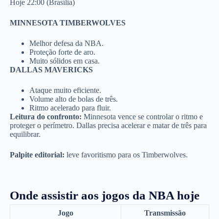
Hoje 22:00 (Brasília)
MINNESOTA TIMBERWOLVES
Melhor defesa da NBA.
Proteção forte de aro.
Muito sólidos em casa.
DALLAS MAVERICKS
Ataque muito eficiente.
Volume alto de bolas de três.
Ritmo acelerado para fluir.
Leitura do confronto:
Minnesota vence se controlar o ritmo e
proteger o perímetro. Dallas precisa acelerar e matar de três para
equilibrar.
Palpite editorial:
leve favoritismo para os Timberwolves.
Onde assistir aos jogos da NBA hoje
Jogo
Transmissão