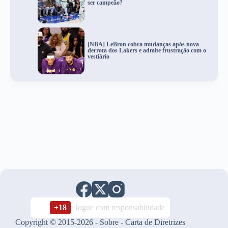
ser campeão?
[NBA] LeBron cobra mudanças após nova
derrota dos Lakers e admite frustração com o
vestiário
+18
Jogue com responsabilidade
Copyright © 2015-2026 -
Sobre
-
Carta de Diretrizes