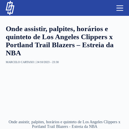
S
k
i
p
t
Onde assistir, palpites, horários e
o
c
quinteto de Los Angeles Clippers x
o
Portland Trail Blazers – Estreia da
n
t
NBA
NBA
e
n
LUTAS E MMA
MARCELO CARTAXO
|
24/10/2023 - 23:30
t
NFL
MLS
APOSTAS LEGAL
Onde assistir, palpites, horários e quinteto de Los Angeles Clippers x
Portland Trail Blazers - Estreia da NBA