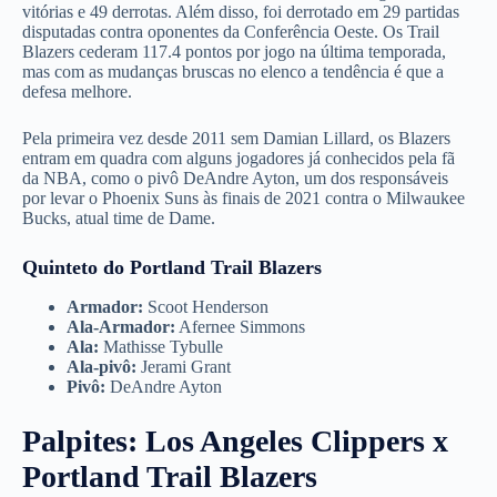
vitórias e 49 derrotas. Além disso, foi derrotado em 29 partidas
disputadas contra oponentes da Conferência Oeste. Os Trail
Blazers cederam 117.4 pontos por jogo na última temporada,
mas com as mudanças bruscas no elenco a tendência é que a
defesa melhore.
Pela primeira vez desde 2011 sem Damian Lillard, os Blazers
entram em quadra com alguns jogadores já conhecidos pela fã
da NBA, como o pivô DeAndre Ayton, um dos responsáveis
por levar o Phoenix Suns às finais de 2021 contra o Milwaukee
Bucks, atual time de Dame.
Quinteto do Portland Trail Blazers
Armador:
Scoot Henderson
Ala-Armador:
Afernee Simmons
Ala:
Mathisse Tybulle
Ala-pivô:
Jerami Grant
Pivô:
DeAndre Ayton
Palpites: Los Angeles Clippers x
Portland Trail Blazers