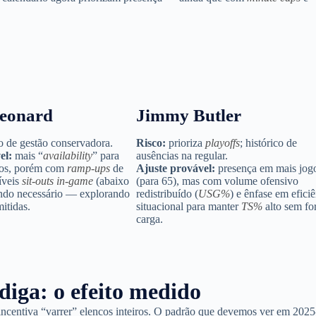
eonard
Jimmy Butler
o de gestão conservadora.
Risco:
prioriza
playoffs
; histórico de
el:
mais “
availability
” para
ausências na regular.
gos, porém com
ramp-ups
de
Ajuste provável:
presença em mais jog
íveis
sit-outs
in-game
(abaixo
(para 65), mas com volume ofensivo
ndo necessário — explorando
redistribuído (
USG%
) e ênfase em efici
itidas.
situacional para manter
TS%
alto sem fo
carga.
diga: o efeito medido
incentiva “varrer” elencos inteiros. O padrão que devemos ver em 2025