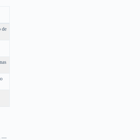
o de
enas
mo
a
—