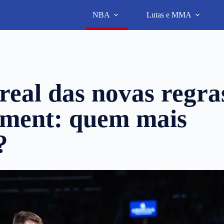
NBA
Lutas e MMA
eal das novas regra
ement: quem mais
?