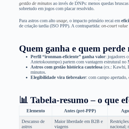
gestão de minutos
ao invés de DNPs: menos quedas bruscas d
sobretudo em jogos com placar resolvido.
Para astros com alto
usage
, o impacto primário recai em
efic
de criação tardia (ISO PPP). A contrapartida:
on-court value
Quem ganha e quem perde n
Perfil “ironman-eficiente” ganha valor
: jogadores c
Antetokounmpo) partem com vantagem estrutural n
Astros com gestão histórica cautelosa
(ex.: Kawhi, 
minutos.
Elegibilidade vira tiebreaker
: com campo apertado, 
📊 Tabela-resumo – o que 
Elemento
Antes (pré-PPP)
Ago
Descanso de
Maior liberdade em B2B e
Restriçõe
astros
viagens
nacional; 