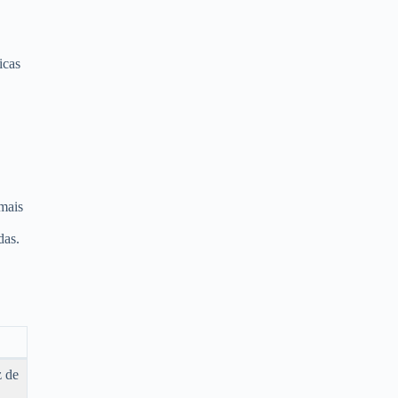
icas
mais
das.
z de