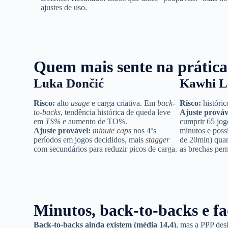
ajustes de uso.
Quem mais sente na prática
Luka Dončić
Kawhi L
Risco:
alto
usage
e carga criativa. Em
back-
Risco:
históric
to-backs
, tendência histórica de queda leve
Ajuste prováv
em
TS%
e aumento de TO%.
cumprir 65 jo
Ajuste provável:
minute caps
nos 4ºs
minutos e poss
períodos em jogos decididos, mais
stagger
de 20min) qua
com secundários para reduzir picos de carga.
as brechas perm
Minutos, back-to-backs e fa
Back-to-backs ainda existem (média 14,4)
, mas a PPP des