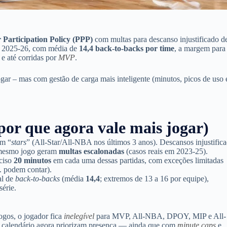
 Participation Policy (PPP)
com multas para descanso injustificado d
m 2025-26, com média de
14,4 back-to-backs por time
, a margem para
 e até corridas por
MVP
.
gar – mas com gestão de carga mais inteligente (minutos, picos de uso 
por que agora vale mais jogar)
em “
stars
” (All-Star/All-NBA nos últimos 3 anos). Descansos injustific
o mesmo jogo geram
multas escalonadas
(casos reais em 2023-25).
ciso
20 minutos
em cada uma dessas partidas, com exceções limitadas
n. podem contar).
al de
back-to-backs
(média
14,4
; extremos de 13 a 16 por equipe),
série.
gos, o jogador fica
inelegível
para MVP, All-NBA, DPOY, MIP e All-
o calendário agora priorizam presença — ainda que com
minute caps
e