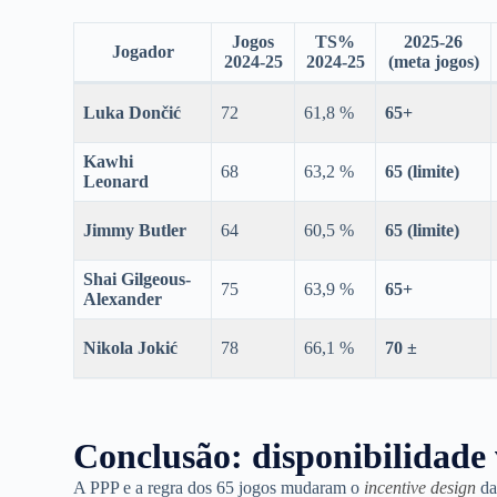
Jogos
TS%
2025-26
Jogador
2024-25
2024-25
(meta jogos)
Luka Dončić
72
61,8 %
65+
Kawhi
68
63,2 %
65 (limite)
Leonard
Jimmy Butler
64
60,5 %
65 (limite)
Shai Gilgeous-
75
63,9 %
65+
Alexander
Nikola Jokić
78
66,1 %
70 ±
Conclusão: disponibilidade 
A PPP e a regra dos 65 jogos mudaram o
incentive design
da