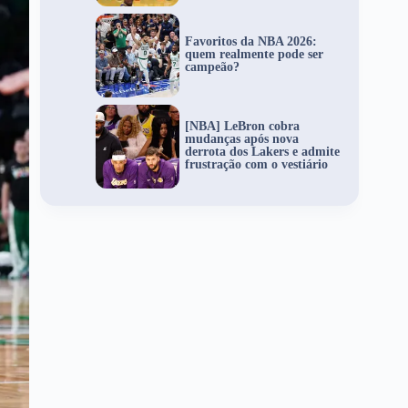
Favoritos da NBA 2026:
quem realmente pode ser
campeão?
[NBA] LeBron cobra
mudanças após nova
derrota dos Lakers e admite
frustração com o vestiário