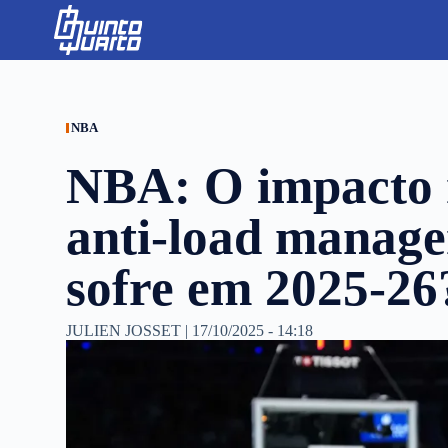
S
k
i
p
t
o
c
NBA
o
n
NBA: O impacto r
t
e
n
anti-load manag
t
sofre em 2025-26
JULIEN JOSSET
|
17/10/2025 - 14:18