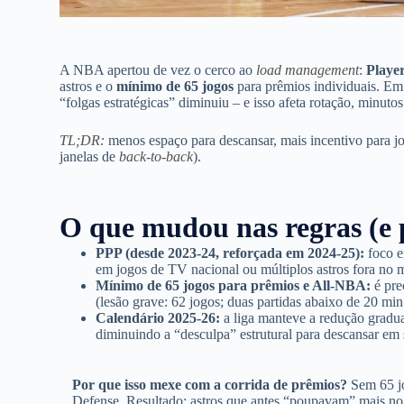
A NBA apertou de vez o cerco ao
load management
:
Player
astros e o
mínimo de 65 jogos
para prêmios individuais. E
“folgas estratégicas” diminuiu – e isso afeta rotação, minutos
TL;DR:
menos espaço para descansar, mais incentivo para jo
janelas de
back-to-back
).
O que mudou nas regras (e 
PPP (desde 2023-24, reforçada em 2024-25):
foco 
em jogos de TV nacional ou múltiplos astros fora n
Mínimo de 65 jogos para prêmios e All-NBA:
é pre
(lesão grave: 62 jogos; duas partidas abaixo de 20 mi
Calendário 2025-26:
a liga manteve a redução gradu
diminuindo a “desculpa” estrutural para descansar em 
Por que isso mexe com a corrida de prêmios?
Sem 65 jo
Defense. Resultado: astros que antes “poupavam” mais n