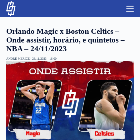
S
k
i
p
t
Orlando Magic x Boston Celtics –
o
c
Onde assistir, horário, e quintetos –
o
NBA – 24/11/2023
n
t
NBA
e
ANDRÉ MERICE
|
23/11/2023 - 16:00
n
LUTAS E MMA
t
NFL
MLS
APOSTAS LEGAL