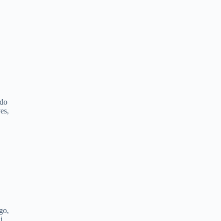
udo
es,
go,
i