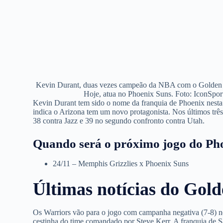
Kevin Durant, duas vezes campeão da NBA com o Golden S
Hoje, atua no Phoenix Suns. Foto: IconSpor
Kevin Durant tem sido o nome da franquia de Phoenix nesta
indica o Arizona tem um novo protagonista. Nos últimos tr
38 contra Jazz e 39 no segundo confronto contra Utah.
Quando será o próximo jogo do Ph
24/11 – Memphis Grizzlies x Phoenix Suns
Últimas notícias do Gold
Os Warriors vão para o jogo com campanha negativa (7-8) ne
cestinha do time comandado por Steve Kerr. A franquia de S