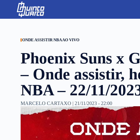
S
k
i
p
t
o
c
ONDE ASSISTIR NBA AO VIVO
o
n
Phoenix Suns x G
t
e
n
– Onde assistir, h
t
NBA – 22/11/202
MARCELO CARTAXO
|
21/11/2023 - 22:00