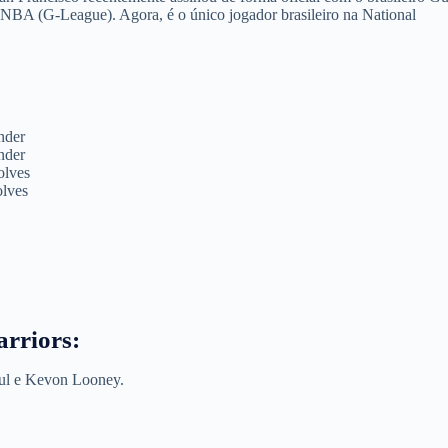
 NBA (G-League). Agora, é o único jogador brasileiro na National
nder
nder
olves
olves
arriors:
ul e Kevon Looney.