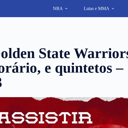
NBA
Lutas e MMA
olden State Warrior
orário, e quintetos –
3