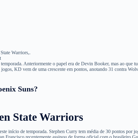
tate Warriors,.
t
 temporada. Anteriormente o papel era de Devin Booker, mas ao que t
ês jogos, KD vem de uma crescente em pontos, anotando 31 contra Wolv
oenix Suns?
en State Warriors
ste início de temporada. Stephen Curry tem média de 30 pontos por jo
an Francisco recentemente assinou de forma oficial com o brasileiro Gu