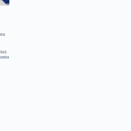
ara
Jazz
ontra