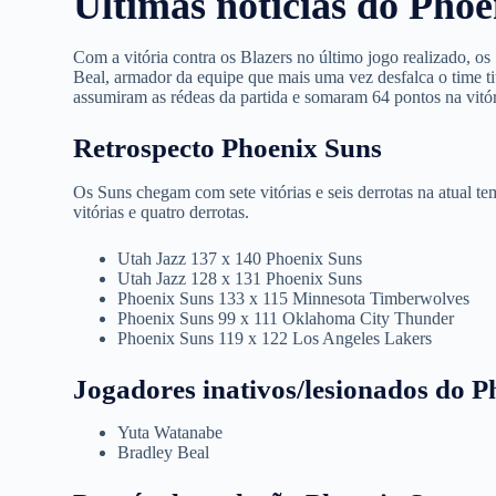
Últimas notícias do Pho
Com a vitória contra os Blazers no último jogo realizado, o
Beal, armador da equipe que mais uma vez desfalca o time t
assumiram as rédeas da partida e somaram 64 pontos na vitó
Retrospecto Phoenix Suns
Os Suns chegam com sete vitórias e seis derrotas na atual 
vitórias e quatro derrotas.
Utah Jazz 137 x 140 Phoenix Suns
Utah Jazz 128 x 131 Phoenix Suns
Phoenix Suns 133 x 115 Minnesota Timberwolves
Phoenix Suns 99 x 111 Oklahoma City Thunder
Phoenix Suns 119 x 122 Los Angeles Lakers
Jogadores inativos/lesionados do P
Yuta Watanabe
Bradley Beal